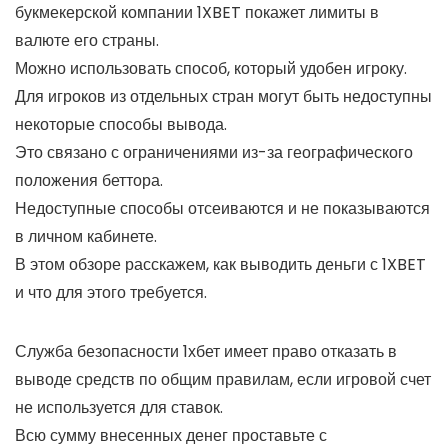
букмекерской компании 1XBET покажет лимиты в
валюте его страны.
Можно использовать способ, который удобен игроку.
Для игроков из отдельных стран могут быть недоступны
некоторые способы вывода.
Это связано с ограничениями из-за географического
положения беттора.
Недоступные способы отсеиваются и не показываются
в личном кабинете.
В этом обзоре расскажем, как выводить деньги с 1XBET
и что для этого требуется.
Служба безопасности 1хбет имеет право отказать в
выводе средств по общим правилам, если игровой счет
не используется для ставок.
Всю сумму внесенных денег проставьте с