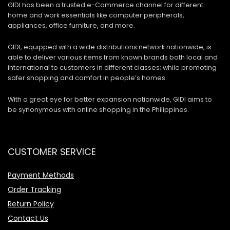
GIDI has been a trusted e-Commerce channel for different
home and work essentials like computer peripherals,
appliances, office furniture, and more.
GIDI, equipped with a wide distributions network nationwide, is
able to deliver various items from known brands both local and
international to customers in different classes; while promoting
safer shopping and comfort in people’s homes.
With a great eye for better expansion nationwide, GIDI aims to
be synonymous with online shopping in the Philippines.
CUSTOMER SERVICE
Payment Methods
Order Tracking
Return Policy
Contact Us