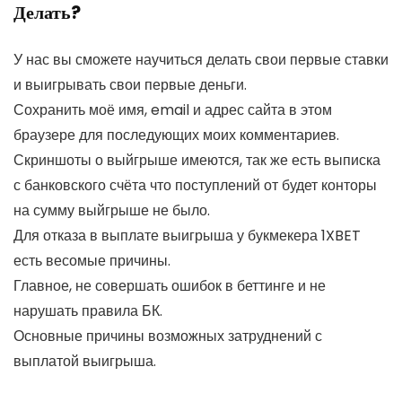
Делать?
У нас вы сможете научиться делать свои первые ставки
и выигрывать свои первые деньги.
Сохранить моё имя, email и адрес сайта в этом
браузере для последующих моих комментариев.
Скриншоты о выйгрыше имеются, так же есть выписка
с банковского счёта что поступлений от будет конторы
на сумму выйгрыше не было.
Для отказа в выплате выигрыша у букмекера 1XBET
есть весомые причины.
Главное, не совершать ошибок в беттинге и не
нарушать правила БК.
Основные причины возможных затруднений с
выплатой выигрыша.