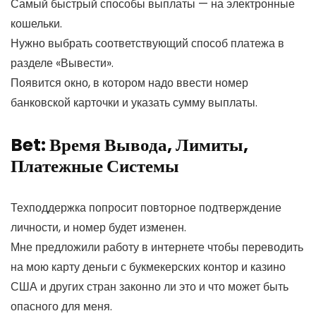
Самый быстрый способы выплаты — на электронные
кошельки.
Нужно выбрать соответствующий способ платежа в
разделе «Вывести».
Появится окно, в котором надо ввести номер
банковской карточки и указать сумму выплаты.
Bet: Время Вывода, Лимиты,
Платежные Системы
Техподдержка попросит повторное подтверждение
личности, и номер будет изменен.
Мне предложили работу в интернете чтобы переводить
на мою карту деньги с букмекерских контор и казино
США и других стран законно ли это и что может быть
опасного для меня.