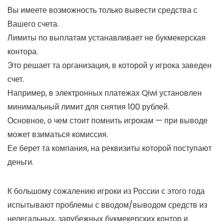
Вы имеете возможность только вывести средства с
Вашего счета.
Лимиты по выплатам устанавливает не букмекерская
контора.
Это решает та организация, в которой у игрока заведен
счет.
Например, в электронных платежах Qiwi установлен
минимальный лимит для снятия 100 рублей.
Основное, о чем стоит помнить игрокам — при выводе
может взиматься комиссия.
Ее берет та компания, на реквизиты которой поступают
деньги.
К большому сожалению игроки из России с этого года
испытывают проблемы с вводом/выводом средств из
нелегальных, зарубежных букмекерских контор и