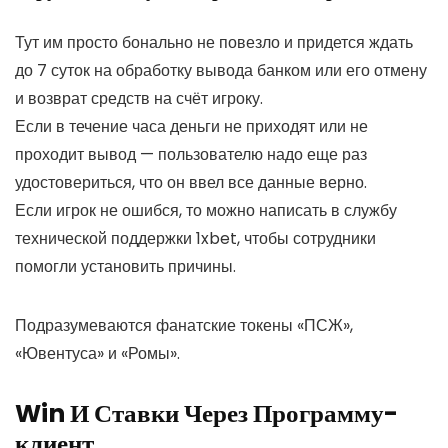
Тут им просто бонально не повезло и придется ждать
до 7 суток на обработку вывода банком или его отмену
и возврат средств на счёт игроку.
Если в течение часа деньги не приходят или не
проходит вывод — пользователю надо еще раз
удостовериться, что он ввел все данные верно.
Если игрок не ошибся, то можно написать в службу
технической поддержки 1xbet, чтобы сотрудники
помогли установить причины.
Подразумеваются фанатские токены «ПСЖ»,
«Ювентуса» и «Ромы».
Win И Ставки Через Программу-
клиент