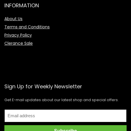
INFORMATION
About Us
Terms and Conditions
Privacy Policy
Clerance Sale
Sign Up for Weekly Newsletter
Get E-mail updates about our latest shop and special offers.