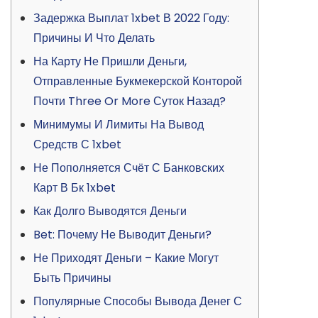
Задержка Выплат 1xbet В 2022 Году:
Причины И Что Делать
На Карту Не Пришли Деньги,
Отправленные Букмекерской Конторой
Почти Three Or More Суток Назад?
Минимумы И Лимиты На Вывод
Средств С 1xbet
Не Пополняется Счёт С Банковских
Карт В Бк 1xbet
Как Долго Выводятся Деньги
Bet: Почему Не Выводит Деньги?
Не Приходят Деньги – Какие Могут
Быть Причины
Популярные Способы Вывода Денег С