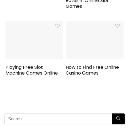
Rates in Online Slot
Games
Playing Free Slot
How to Find Free Online
Machine Games Online
Casino Games