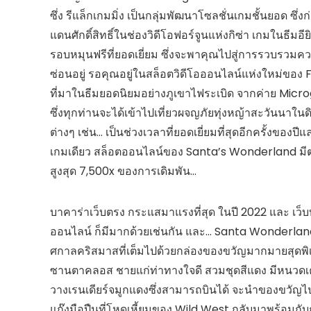
ซึ่ง รีแล็กเกมมิ่ง เป็นกลุ่มพัฒนาโซลชั่นเกมชั้นยอด ซึ
แดนศักดิ์สิทธิ์ในช่องวิดีโอฟอร์จูนแห่งกิซ่า เกมในธีม
รอบหมุนฟรีที่ยอดเยี่ยม ซึ่งจะพาคุณไปสู่การรวบรวมควา
ซ่อนอยู่ รอคุณอยู่ในสล็อตวิดีโอออนไลน์แห่งใหม่ของ 
ที่มาในธีมยอดนิยมอย่างภูเขาไฟระเบิด จากค่าย Micro
ซึ่งทุกท่านจะได้เข้าไปเที่ยวผจญภัยทุ่งหญ้าสะวันนาในดิ
ต่างๆ เช่น… เป็นช่วงเวลาที่ยอดเยี่ยมที่สุดอีกครั้งขอ
เกมเดียว สล็อตออนไลน์ของ Santa’s Wonderland มี
สูงสุด 7,500x ของการเดิมพัน…
บาคาร่าเว็บตรง กระแสมาแรงที่สุด ในปี 2022 และ เว็บบ
ออนไลน์ ก็มีมากด้วยเช่นกัน และ… Santa Wonderlan
ศกาลคริสมาสที่เต็มไปด้วยกล่องของขวัญมากมายสุดพิเศษ 
ซานตาคลอส ชายแก่ท่าทางใจดี สวมชุดสีแดง มีหนวดเคร
วางเรนเดียร์จมูกแดงซึ่งสามารถบินได้ จะนำของขวัญไป
แก๊งมือปืนที่โหดเหี้ยมของ Wild West กลับมาพร้อมกับการ