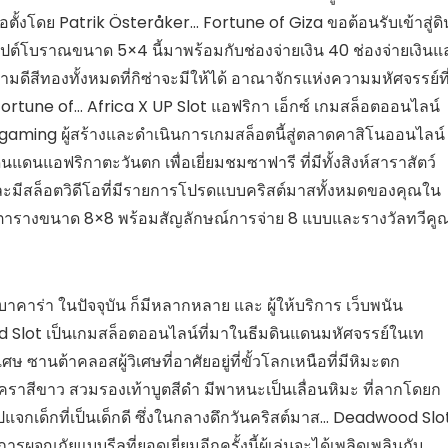
่งก่อตั้งโดย Patrik Österåker… Fortune of Giza ขอต้อนรับเข้าสู่ดิ
อียิปต์โบราณขนาด 5×4 นี้มาพร้อมกับช่องจ่ายเงิน 40 ช่องจ่ายเงินแ
มดีสีทองทั้งหมดที่กิซ่าจะมีให้ได้ อาณาจักรแห่งความมหัศจรรย์ที
Fortune of… Africa X UP Slot แอฟริกา เอ็กซ์ เกมสล็อตออนไลน์
gaming ผู้สร้างและดำเนินการเกมสล็อตนี้สู่ตลาดคาสิโนออนไลน์
นแดนแอฟริกาตะวันตก เพื่อเยี่ยมชมซาฟารี ที่มีทั้งสิงห์สาราสัตว์
งปีและมีสล็อตวิดีโอที่มีรายการโปรดแบบคริสต์มาสทั้งหมดของคุณใน
ตารางขนาด 8×8 พร้อมสัญลักษณ์การจ่าย 8 แบบและรางวัลทวีคู
าคาร่า ในปัจจุบัน ก็มีหลากหลาย และ ผู้ให้บริการ เว็บพนัน
d Slot เป็นเกมสล็อตออนไลน์ที่มาในธีมดินแดนมหัศจรรย์ในเท
ซานต้าคลอสผู้วิเศษที่อาศัยอยู่ที่ขั้วโลกเหนือที่มีหิมะตก
าสีขาว สวมรองเท้าบูตสีดำ มีพาหนะเป็นเลื่อนหิมะ ที่ลากโดยก
แจกเด็กที่เป็นเด็กดี ซึ่งในกลางดึกวันคริสต์มาส… Deadwood Slo
ผจญภัยแบบรีลที่ยอดเยี่ยมอีกครั้งนี้ผู้เล่นจะได้เพลิดเพลินกับ