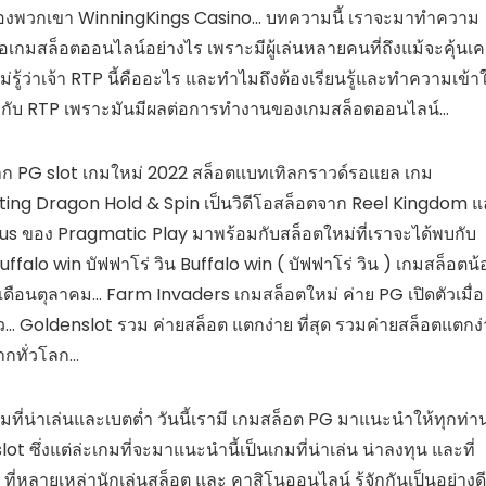
โชคของพวกเขา WinningKings Casino… บทความนี้ เราจะมาทำความ
ต่อเกมสล็อตออนไลน์อย่างไร เพราะมีผู้เล่นหลายคนที่ถึงแม้จะคุ้นเ
่รู้ว่าเจ้า RTP นี้คืออะไร และทำไมถึงต้องเรียนรู้และทำความเข้า
เกี่ยวกับ RTP เพราะมันมีผลต่อการทำงานของเกมสล็อตออนไลน์…
ก PG slot เกมใหม่ 2022 สล็อตแบทเทิลกราวด์รอแยล เกม
ing Dragon Hold & Spin เป็นวิดีโอสล็อตจาก Reel Kingdom แ
pus ของ Pragmatic Play มาพร้อมกับสล็อตใหม่ที่เราจะได้พบกับ
 Buffalo win บัฟฟาโร่ วิน Buffalo win ( บัฟฟาโร่ วิน ) เกมสล็อตน้
เดือนตุลาคม… Farm Invaders เกมสล็อตใหม่ ค่าย PG เปิดตัวเมื่อ
แถว… Goldenslot รวม ค่ายสล็อต แตกง่าย ที่สุด รวมค่ายสล็อตแตกง
จากทั่วโลก…
่น่าเล่นและเบตต่ำ วันนี้เรามี เกมสล็อต PG มาแนะนำให้ทุกท่า
 ซึ่งแต่ล่ะเกมที่จะมาแนะนำนี้เป็นเกมที่น่าเล่น น่าลงทุน และที่
ี่หลายเหล่านักเล่นสล็อต และ คาสิโนออนไลน์ รู้จักกันเป็นอย่างดี