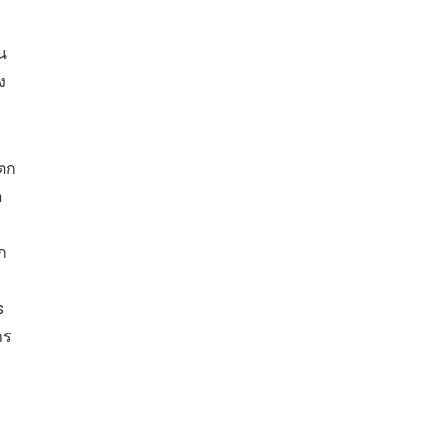
น
ง
แตก
ด
ก
s
าร