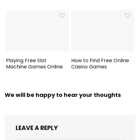
Playing Free Slot
How to Find Free Online
Machine Games Online
Casino Games
We will be happy to hear your thoughts
LEAVE A REPLY