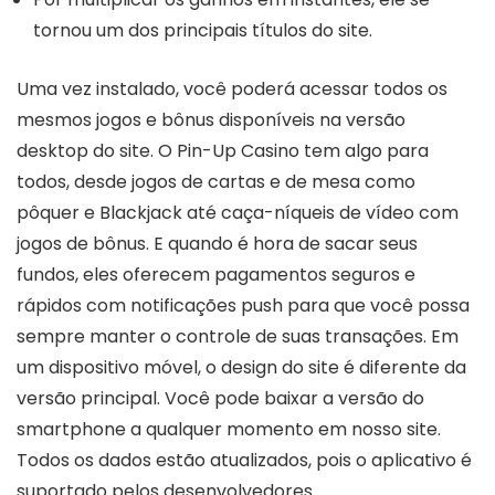
tornou um dos principais títulos do site.
Uma vez instalado, você poderá acessar todos os
mesmos jogos e bônus disponíveis na versão
desktop do site. O Pin-Up Casino tem algo para
todos, desde jogos de cartas e de mesa como
pôquer e Blackjack até caça-níqueis de vídeo com
jogos de bônus. E quando é hora de sacar seus
fundos, eles oferecem pagamentos seguros e
rápidos com notificações push para que você possa
sempre manter o controle de suas transações. Em
um dispositivo móvel, o design do site é diferente da
versão principal. Você pode baixar a versão do
smartphone a qualquer momento em nosso site.
Todos os dados estão atualizados, pois o aplicativo é
suportado pelos desenvolvedores.