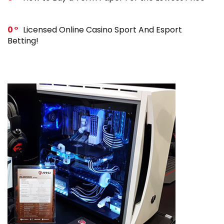
0
Licensed Online Casino Sport And Esport
Betting!