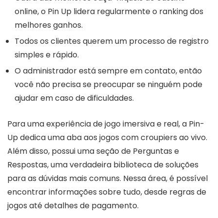
online, o Pin Up lidera regularmente o ranking dos
melhores ganhos.
Todos os clientes querem um processo de registro
simples e rápido.
O administrador está sempre em contato, então
você não precisa se preocupar se ninguém pode
ajudar em caso de dificuldades.
Para uma experiência de jogo imersiva e real, a Pin-
Up dedica uma aba aos jogos com croupiers ao vivo.
Além disso, possui uma seção de Perguntas e
Respostas, uma verdadeira biblioteca de soluções
para as dúvidas mais comuns. Nessa área, é possível
encontrar informações sobre tudo, desde regras de
jogos até detalhes de pagamento.