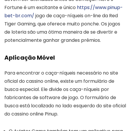
Fortune é um excitante e único
https://www.pinup-
bet-br.com/
jogo de caça-níqueis on-line da Red
Tiger Gaming, que oferece muito ponche. Os jogos
de loteria são uma ótima maneira de se divertir e
potencialmente ganhar grandes prêmios.
Aplicação Móvel
Para encontrar o caça-níqueis necessário no site
oficial do cassino online, existe um formulário de
busca especial. Ele divide os caça-níqueis por
fabricantes de software de jogo. O formulário de
busca está localizado no lado esquerdo do site oficial
do cassino online Pinup.