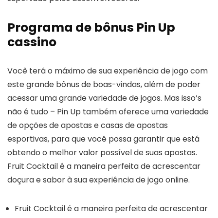
Programa de bônus Pin Up
cassino
Você terá o máximo de sua experiência de jogo com
este grande bônus de boas-vindas, além de poder
acessar uma grande variedade de jogos. Mas isso’s
não é tudo – Pin Up também oferece uma variedade
de opções de apostas e casas de apostas
esportivas, para que você possa garantir que está
obtendo o melhor valor possível de suas apostas.
Fruit Cocktail é a maneira perfeita de acrescentar
doçura e sabor à sua experiência de jogo online.
Fruit Cocktail é a maneira perfeita de acrescentar