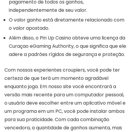
pagamento de todos os ganhos,
independentemente de seu valor.
O valor ganho está diretamente relacionado com
o valor apostado.
Além disso, o Pin Up Casino obteve uma licença da
Curaçao eGaming Authority, o que significa que ele
adere a padrões rígidos de segurança e proteção.
Com nossos experientes croupiers, você pode ter
certeza de que terá um momento agradável
enquanto joga. Em nosso site você encontrará a
versão mais recente para um computador pessoal,
o usuário deve escolher entre um aplicativo móvel e
um programa em um PC, você pode instalar ambos
para sua praticidade. Com cada combinação
vencedora, a quantidade de ganhos aumenta, mas