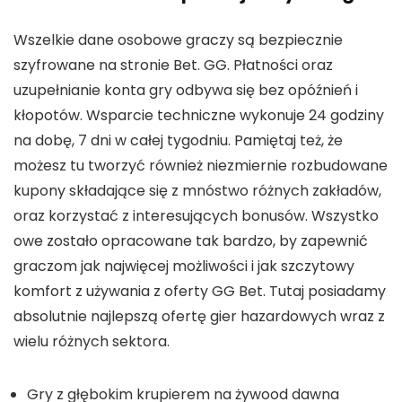
Wszelkie dane osobowe graczy są bezpiecznie
szyfrowane na stronie Bet. GG. Płatności oraz
uzupełnianie konta gry odbywa się bez opóźnień i
kłopotów. Wsparcie techniczne wykonuje 24 godziny
na dobę, 7 dni w całej tygodniu. Pamiętaj też, że
możesz tu tworzyć również niezmiernie rozbudowane
kupony składające się z mnóstwo różnych zakładów,
oraz korzystać z interesujących bonusów. Wszystko
owe zostało opracowane tak bardzo, by zapewnić
graczom jak najwięcej możliwości i jak szczytowy
komfort z używania z oferty GG Bet. Tutaj posiadamy
absolutnie najlepszą ofertę gier hazardowych wraz z
wielu różnych sektora.
Gry z głębokim krupierem na żywood dawna