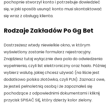
pochopnie stworzył konto i potrzebuje dowiedzieć
się, w jaki sposób usunąć konto musi skontaktować
się wraz z obsługą klienta.
Rodzaje Zakładów Po Gg Bet
Dostrzeżesz wtedy niewielkie okno, w którym
wyświetlony zostanie formularz rejestracyjny.
Znajdziesz tutaj wyłącznie dwa pola do odwiedzenia
wypełnienia, czyli list elektroniczny oraz hasło. Później
wybierz walutę, jakiej chcesz używać (na liście jest
dodatkowo polska złotówka, czyli PLN). Zaznacz owe,
że jesteś pełnoletnią osobą i że zapoznałeś się
pochodzące z odpowiednimi dokumentami i kliknij
przycisk SPISAĆ SIĘ, który dzierży kolor zielony.