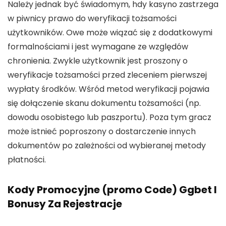
Należy jednak być świadomym, hdy kasyno zastrzega
w piwnicy prawo do weryfikacji tożsamości
użytkowników. Owe może wiązać się z dodatkowymi
formalnościami i jest wymagane ze względów
chronienia. Zwykle użytkownik jest proszony o
weryfikacje tożsamości przed zleceniem pierwszej
wypłaty środków. Wśród metod weryfikacji pojawia
się dołączenie skanu dokumentu tożsamości (np.
dowodu osobistego lub paszportu). Poza tym gracz
może istnieć poproszony o dostarczenie innych
dokumentów po zależności od wybieranej metody
płatności.
Kody Promocyjne (promo Code) Ggbet I
Bonusy Za Rejestracje