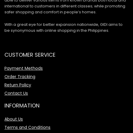
able to deliver various items from known brands both local and
international to customers in different classes; while promoting
safer shopping and comfort in people’s homes.
With a great eye for better expansion nationwide, GIDI aims to
be synonymous with online shopping in the Philippines.
CUSTOMER SERVICE
Payment Methods
Order Tracking
Return Policy
Contact Us
INFORMATION
About Us
Terms and Conditions