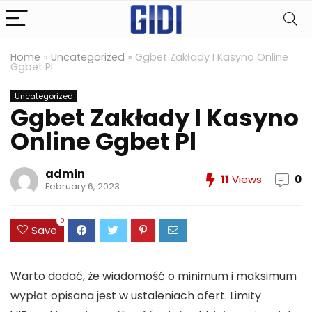
Home
»
Uncategorized
»
Ggbet Zakłady I Kasyno Online
Ggbet Pl
Uncategorized
Ggbet Zakłady I Kasyno
Online Ggbet Pl
admin
11
Views
0
February 6, 2023
0
Save
Warto dodać, że wiadomość o minimum i maksimum
wypłat opisana jest w ustaleniach ofert. Limity