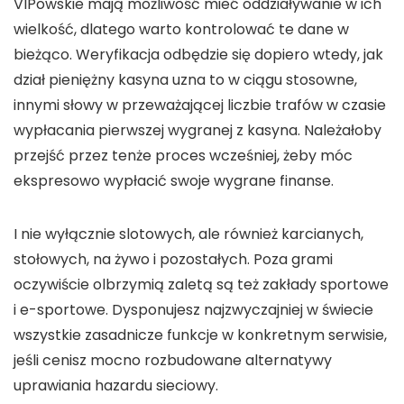
VIPowskie mają możliwość mieć oddziaływanie w ich
wielkość, dlatego warto kontrolować te dane w
bieżąco. Weryfikacja odbędzie się dopiero wtedy, jak
dział pieniężny kasyna uzna to w ciągu stosowne,
innymi słowy w przeważającej liczbie trafów w czasie
wypłacania pierwszej wygranej z kasyna. Należałoby
przejść przez tenże proces wcześniej, żeby móc
ekspresowo wypłacić swoje wygrane finanse.
I nie wyłącznie slotowych, ale również karcianych,
stołowych, na żywo i pozostałych. Poza grami
oczywiście olbrzymią zaletą są też zakłady sportowe
i e-sportowe. Dysponujesz najzwyczajniej w świecie
wszystkie zasadnicze funkcje w konkretnym serwisie,
jeśli cenisz mocno rozbudowane alternatywy
uprawiania hazardu sieciowy.