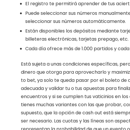
El registro te permitirá aprender de tus aciert
Puede seleccionar sus números manualmente o
seleccionar sus números automáticamente.
Están disponibles los depósitos mediante tarj
billeteras electrónicas, tarjetas prepago, etc.
Cada día ofrece más de 1.000 partidos y cada
Está sujeta a unas condiciones específicas, per
dinero que otorga para aprovecharlo y maximiza
to bet, ya solo te queda pasar por el boleto de 
adecuada y validar tu o tus apuestas para finali
encuentros y si se cumplen tus vaticinios en los
tienes muchas variantes con las que probar, co
supuesto, que la opción de cash out está siempr
ser necesario. Las cuotas y las líneas son aspe
representan la probabilidad de que un evento 