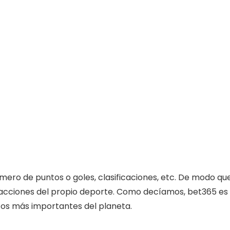
mero de puntos o goles, clasificaciones, etc. De modo qu
 acciones del propio deporte. Como decíamos, bet365 es
ntos más importantes del planeta.