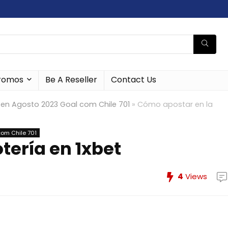
romos
Be A Reseller
Contact Us
en Agosto 2023 Goal com Chile 701
»
Cómo apostar en la
om Chile 701
tería en 1xbet
4
Views