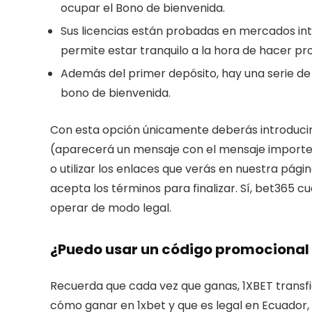
ocupar el Bono de bienvenida.
Sus licencias están probadas en mercados in
permite estar tranquilo a la hora de hacer pro
Además del primer depósito, hay una serie de 
bono de bienvenida.
Con esta opción únicamente deberás introducir e
(aparecerá un mensaje con el mensaje importe 
o utilizar los enlaces que verás en nuestra pági
acepta los términos para finalizar. Sí, bet365 c
operar de modo legal.
¿Puedo usar un código promocional 
Recuerda que cada vez que ganas, 1XBET transf
cómo ganar en 1xbet y que es legal en Ecuador,