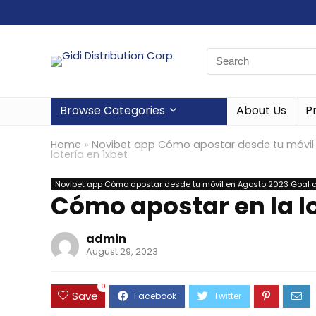
Browse Categories
About Us
P
Home
»
Novibet app Cómo apostar desde tu móvil 
lotería en 1xbet
Novibet app Cómo apostar desde tu móvil en Agosto 2023 Goal c
Cómo apostar en la lo
admin
August 29, 2023
0
Save