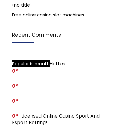
(no title)
Free online casino slot machines
Recent Comments
Popular in month
Hottest
0
0
0
0
Licensed Online Casino Sport And
Esport Betting!