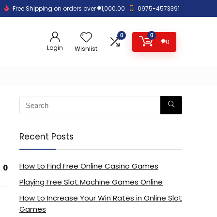
Free Shipping on orders over ₱1,000.00
0975-4573391
0
0
₱
0
Login
Wishlist
Recent Posts
How to Find Free Online Casino Games
0
Playing Free Slot Machine Games Online
How to Increase Your Win Rates in Online Slot
Games