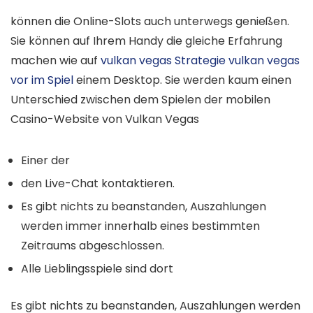
können die Online-Slots auch unterwegs genießen.
Sie können auf Ihrem Handy die gleiche Erfahrung
machen wie auf
vulkan vegas Strategie vulkan vegas
vor im Spiel
einem Desktop. Sie werden kaum einen
Unterschied zwischen dem Spielen der mobilen
Casino-Website von Vulkan Vegas
Einer der
den Live-Chat kontaktieren.
Es gibt nichts zu beanstanden, Auszahlungen
werden immer innerhalb eines bestimmten
Zeitraums abgeschlossen.
Alle Lieblingsspiele sind dort
Es gibt nichts zu beanstanden, Auszahlungen werden