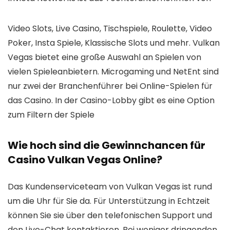
Video Slots, Live Casino, Tischspiele, Roulette, Video
Poker, Insta Spiele, Klassische Slots und mehr. Vulkan
Vegas bietet eine große Auswahl an Spielen von
vielen Spieleanbietern. Microgaming und NetEnt sind
nur zwei der Branchenführer bei Online-Spielen für
das Casino. In der Casino-Lobby gibt es eine Option
zum Filtern der Spiele
Wie hoch sind die Gewinnchancen für
Casino Vulkan Vegas Online?
Das Kundenserviceteam von Vulkan Vegas ist rund
um die Uhr für Sie da. Für Unterstützung in Echtzeit
können Sie sie über den telefonischen Support und
den Live-Chat kontaktieren. Bei weniger dringenden