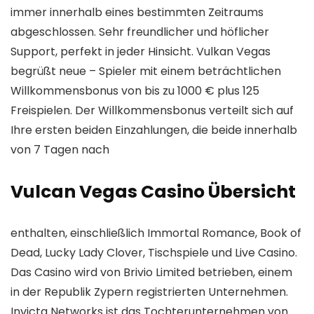
immer innerhalb eines bestimmten Zeitraums
abgeschlossen. Sehr freundlicher und höflicher
Support, perfekt in jeder Hinsicht. Vulkan Vegas
begrüßt neue – Spieler mit einem beträchtlichen
Willkommensbonus von bis zu 1000 € plus 125
Freispielen. Der Willkommensbonus verteilt sich auf
Ihre ersten beiden Einzahlungen, die beide innerhalb
von 7 Tagen nach
Vulcan Vegas Casino Übersicht
enthalten, einschließlich Immortal Romance, Book of
Dead, Lucky Lady Clover, Tischspiele und Live Casino.
Das Casino wird von Brivio Limited betrieben, einem
in der Republik Zypern registrierten Unternehmen.
Invicta Networks ist das Tochterunternehmen von