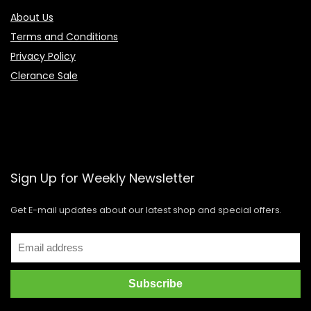
About Us
Terms and Conditions
Privacy Policy
Clerance Sale
Sign Up for Weekly Newsletter
Get E-mail updates about our latest shop and special offers.