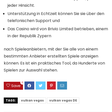
jeder Hinsicht.
Unterstützung in Echtzeit können Sie sie über den
telefonischen Support und
Das Casino wird von Brivio Limited betrieben, einem
in der Republik Zypern
nach Spieleanbietern, mit der Sie alle von einem
bestimmten Anbieter erstellten Spiele anzeigen
können. Es ist ein praktisches Tool, da Hunderte von
Spielen zur Auswahl stehen.
0
Save
TAGS:
vulkan vegas
vulkan vegas DE