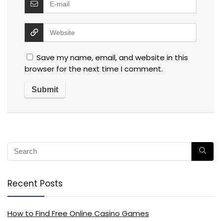
Save my name, email, and website in this
browser for the next time I comment.
Recent Posts
How to Find Free Online Casino Games