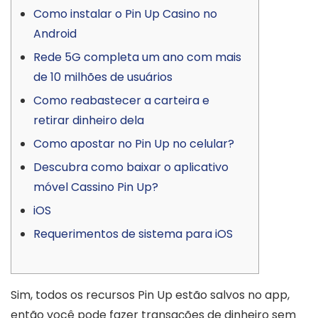
Como instalar o Pin Up Casino no
Android
Rede 5G completa um ano com mais
de 10 milhões de usuários
Como reabastecer a carteira e
retirar dinheiro dela
Como apostar no Pin Up no celular?
Descubra como baixar o aplicativo
móvel Cassino Pin Up?
iOS
Requerimentos de sistema para iOS
Sim, todos os recursos Pin Up estão salvos no app,
então você pode fazer transações de dinheiro sem