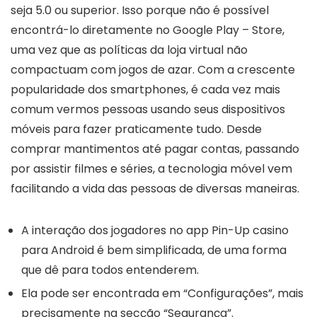
seja 5.0 ou superior. Isso porque não é possível
encontrá-lo diretamente no Google Play – Store,
uma vez que as políticas da loja virtual não
compactuam com jogos de azar. Com a crescente
popularidade dos smartphones, é cada vez mais
comum vermos pessoas usando seus dispositivos
móveis para fazer praticamente tudo. Desde
comprar mantimentos até pagar contas, passando
por assistir filmes e séries, a tecnologia móvel vem
facilitando a vida das pessoas de diversas maneiras.
A interação dos jogadores no app Pin-Up casino
para Android é bem simplificada, de uma forma
que dê para todos entenderem.
Ela pode ser encontrada em “Configurações”, mais
precisamente na secção “Segurança”.