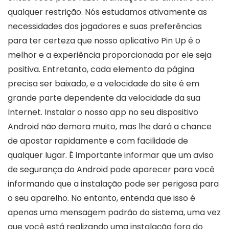
qualquer restrição. Nós estudamos ativamente as
necessidades dos jogadores e suas preferências
para ter certeza que nosso aplicativo Pin Up é o
melhor e a experiência proporcionada por ele seja
positiva. Entretanto, cada elemento da página
precisa ser baixado, e a velocidade do site é em
grande parte dependente da velocidade da sua
Internet. Instalar o nosso app no seu dispositivo
Android não demora muito, mas lhe dará a chance
de apostar rapidamente e com facilidade de
qualquer lugar. É importante informar que um aviso
de segurança do Android pode aparecer para você
informando que a instalação pode ser perigosa para
o seu aparelho. No entanto, entenda que isso é
apenas uma mensagem padrão do sistema, uma vez
que você está realizando uma instalação fora do