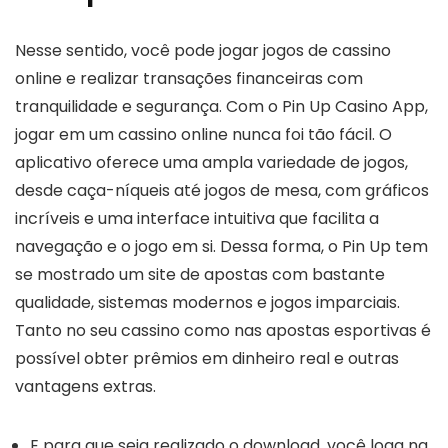
Nesse sentido, você pode jogar jogos de cassino
online e realizar transações financeiras com
tranquilidade e segurança. Com o Pin Up Casino App,
jogar em um cassino online nunca foi tão fácil. O
aplicativo oferece uma ampla variedade de jogos,
desde caça-níqueis até jogos de mesa, com gráficos
incríveis e uma interface intuitiva que facilita a
navegação e o jogo em si. Dessa forma, o Pin Up tem
se mostrado um site de apostas com bastante
qualidade, sistemas modernos e jogos imparciais.
Tanto no seu cassino como nas apostas esportivas é
possível obter prêmios em dinheiro real e outras
vantagens extras.
E para que seja realizado o download, você loga na