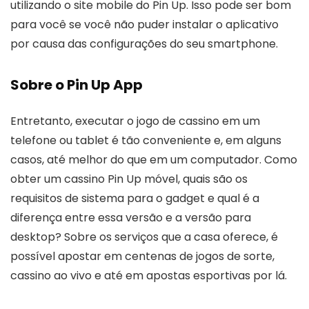
utilizando o site mobile do Pin Up. Isso pode ser bom
para você se você não puder instalar o aplicativo
por causa das configurações do seu smartphone.
Sobre o Pin Up App
Entretanto, executar o jogo de cassino em um
telefone ou tablet é tão conveniente e, em alguns
casos, até melhor do que em um computador. Como
obter um cassino Pin Up móvel, quais são os
requisitos de sistema para o gadget e qual é a
diferença entre essa versão e a versão para
desktop? Sobre os serviços que a casa oferece, é
possível apostar em centenas de jogos de sorte,
cassino ao vivo e até em apostas esportivas por lá.