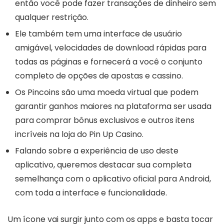
então você pode fazer transações de dinheiro sem
qualquer restrição.
Ele também tem uma interface de usuário
amigável, velocidades de download rápidas para
todas as páginas e fornecerá a você o conjunto
completo de opções de apostas e cassino.
Os Pincoins são uma moeda virtual que podem
garantir ganhos maiores na plataforma ser usada
para comprar bônus exclusivos e outros itens
incríveis na loja do Pin Up Casino.
Falando sobre a experiência de uso deste
aplicativo, queremos destacar sua completa
semelhança com o aplicativo oficial para Android,
com toda a interface e funcionalidade.
Um ícone vai surgir junto com os apps e basta tocar