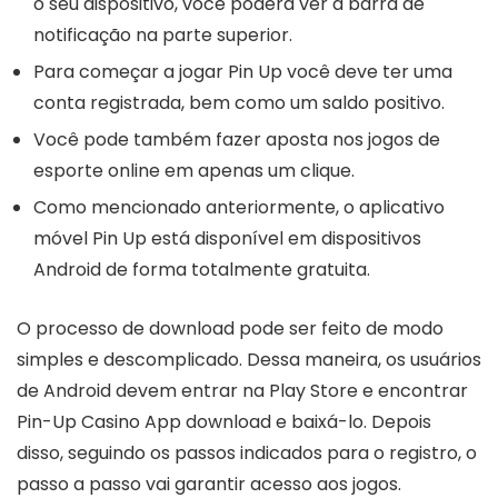
o seu dispositivo, você poderá ver a barra de
notificação na parte superior.
Para começar a jogar Pin Up você deve ter uma
conta registrada, bem como um saldo positivo.
Você pode também fazer aposta nos jogos de
esporte online em apenas um clique.
Como mencionado anteriormente, o aplicativo
móvel Pin Up está disponível em dispositivos
Android de forma totalmente gratuita.
O processo de download pode ser feito de modo
simples e descomplicado. Dessa maneira, os usuários
de Android devem entrar na Play Store e encontrar
Pin-Up Casino App download e baixá-lo. Depois
disso, seguindo os passos indicados para o registro, o
passo a passo vai garantir acesso aos jogos.