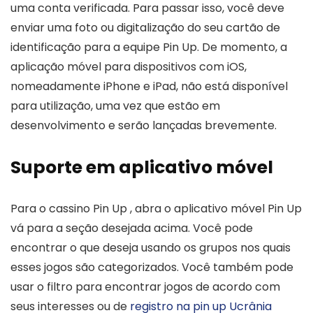
uma conta verificada. Para passar isso, você deve
enviar uma foto ou digitalização do seu cartão de
identificação para a equipe Pin Up. De momento, a
aplicação móvel para dispositivos com iOS,
nomeadamente iPhone e iPad, não está disponível
para utilização, uma vez que estão em
desenvolvimento e serão lançadas brevemente.
Suporte em aplicativo móvel
Para o cassino Pin Up , abra o aplicativo móvel Pin Up
vá para a seção desejada acima. Você pode
encontrar o que deseja usando os grupos nos quais
esses jogos são categorizados. Você também pode
usar o filtro para encontrar jogos de acordo com
seus interesses ou de
registro na pin up Ucrânia