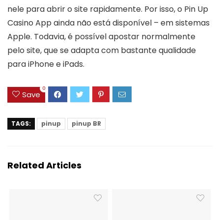
nele para abrir o site rapidamente. Por isso, o Pin Up
Casino App ainda não está disponível – em sistemas
Apple. Todavia, é possível apostar normalmente
pelo site, que se adapta com bastante qualidade
para iPhone e iPads.
0
Save
TAGS:
pinup
pinup BR
Related Articles