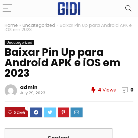
Home
»
Uncategorized
»
Baixar Pin Up para Android APK e
iOS em 2023
Uncategorized
Baixar Pin Up para
Android APK e iOS em
2023
admin
4
Views
0
July 29, 2023
0
Save
Content