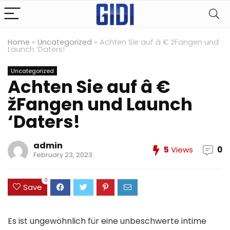
Home
»
Uncategorized
»
Achten Sie auf â € žFangen und
Launch ‘Daters!
Uncategorized
Achten Sie auf â €
žFangen und Launch
‘Daters!
admin
5
Views
0
February 23, 2023
0
Save
Es ist ungewöhnlich für eine unbeschwerte intime