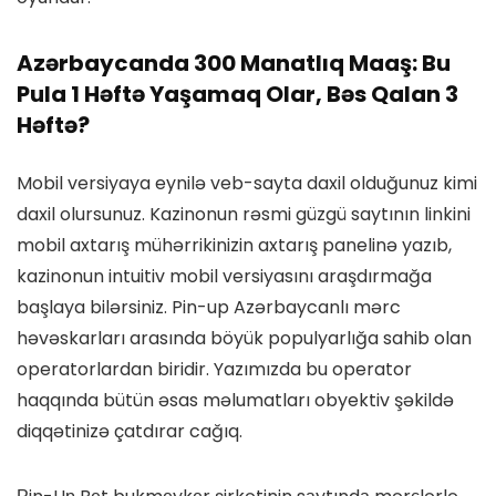
Azərbaycanda 300 Manatlıq Maaş: Bu
Pula 1 Həftə Yaşamaq Olar, Bəs Qalan 3
Həftə?
Mobil versiyaya eynilə veb-sayta daxil olduğunuz kimi
daxil olursunuz. Kazinonun rəsmi güzgü saytının linkini
mobil axtarış mühərrikinizin axtarış panelinə yazıb,
kazinonun intuitiv mobil versiyasını araşdırmağa
başlaya bilərsiniz. Pin-up Azərbaycanlı mərc
həvəskarları arasında böyük populyarlığa sahib olan
operatorlardan biridir. Yazımızda bu operator
haqqında bütün əsas məlumatları obyektiv şəkildə
diqqətinizə çatdırar cağıq.