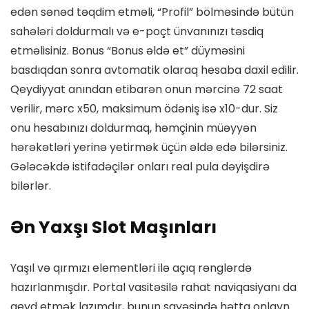
edən sənəd təqdim etməli, “Profil” bölməsində bütün
sahələri doldurmalı və e-poçt ünvanınızı təsdiq
etməlisiniz. Bonus “Bonus əldə et” düyməsini
basdıqdan sonra avtomatik olaraq hesaba daxil edilir.
Qeydiyyat anından etibarən onun mərcinə 72 saat
verilir, mərc x50, maksimum ödəniş isə x10-dur. Siz
onu hesabınızı doldurmaq, həmçinin müəyyən
hərəkətləri yerinə yetirmək üçün əldə edə bilərsiniz.
Gələcəkdə istifadəçilər onları real pula dəyişdirə
bilərlər.
Ən Yaxşı Slot Maşınları
Yaşıl və qırmızı elementləri ilə açıq rənglərdə
hazırlanmışdır. Portal vasitəsilə rahat naviqasiyanı da
qeyd etmək lazımdır, bunun sayəsində hətta onlayn