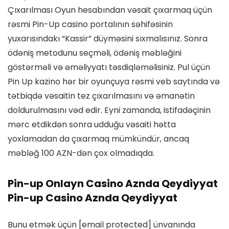
Çıxarılması Oyun hesabından vəsait çıxarmaq üçün
rəsmi Pin-Up casino portalının səhifəsinin
yuxarısındakı “Kassir” düyməsini sıxmalısınız. Sonra
ödəniş metodunu seçməli, ödəniş məbləğini
göstərməli və əməliyyatı təsdiqləməlisiniz. Pul üçün
Pin Up kazino hər bir oyunçuya rəsmi veb saytında və
tətbiqdə vəsaitin tez çıxarılmasını və əmanətin
doldurulmasını vəd edir. Eyni zamanda, istifadəçinin
mərc etdikdən sonra udduğu vəsaiti hətta
yoxlamadan da çıxarmaq mümkündür, ancaq
məbləğ 100 AZN-dən çox olmadıqda.
Pin-up Onlayn Casino Aznda Qeydiyyat
Pin-up Casino Aznda Qeydiyyat
Bunu etmək üçün [email protected] ünvanında