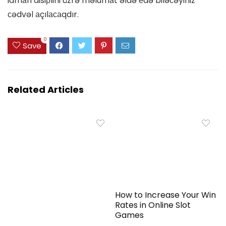
idmаn disiрlini üzrə məlumаt əldə еdə biləсəyiniz
сədvəl аçılасаqdır.
0
Save
Related Articles
How to Increase Your Win
Rates in Online Slot
Games