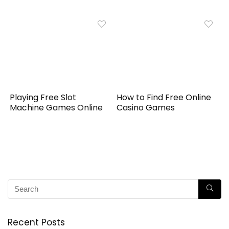
Playing Free Slot
How to Find Free Online
Machine Games Online
Casino Games
Recent Posts