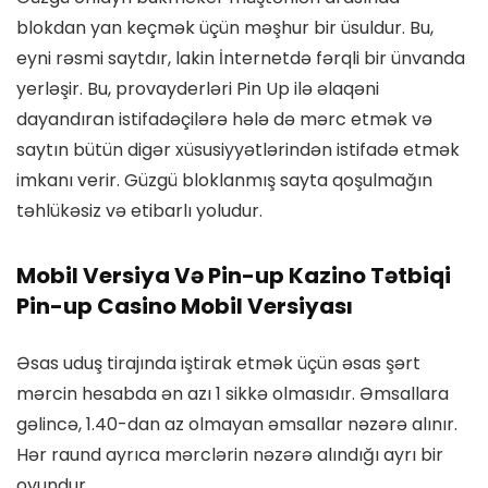
blokdan yan keçmək üçün məşhur bir üsuldur. Bu,
eyni rəsmi saytdır, lakin İnternetdə fərqli bir ünvanda
yerləşir. Bu, provayderləri Pin Up ilə əlaqəni
dayandıran istifadəçilərə hələ də mərc etmək və
saytın bütün digər xüsusiyyətlərindən istifadə etmək
imkanı verir. Güzgü bloklanmış sayta qoşulmağın
təhlükəsiz və etibarlı yoludur.
Mobil Versiya Və Pin-up Kazino Tətbiqi
Pin-up Casino Mobil Versiyası
Əsas uduş tirajında ​​iştirak etmək üçün əsas şərt
mərcin hesabda ən azı 1 sikkə olmasıdır. Əmsallara
gəlincə, 1.40-dan az olmayan əmsallar nəzərə alınır.
Hər raund ayrıca mərclərin nəzərə alındığı ayrı bir
oyundur.