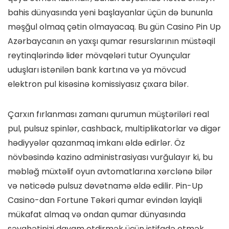
bahis dünyasında yeni başlayanlar üçün də bununla
məşğul olmaq çətin olmayacaq. Bu gün Casino Pin Up
Azərbaycanın ən yaxşı qumar resurslarının müstəqil
reytinqlərində lider mövqeləri tutur Oyunçular
uduşları istənilən bank kartına və ya mövcud
elektron pul kisəsinə komissiyasız çıxara bilər.
Çarxın fırlanması zamanı qurumun müştəriləri real
pul, pulsuz spinlər, cashback, multiplikatorlar və digər
hədiyyələr qazanmaq imkanı əldə edirlər. Öz
növbəsində kazino administrasiyası vurğulayır ki, bu
məbləğ müxtəlif oyun avtomatlarına xərclənə bilər
və nəticədə pulsuz dəvətnamə əldə edilir. Pin-Up
Casino-dan Fortune Təkəri qumar evindən layiqli
mükafat almaq və ondan qumar dünyasında
səyahətinizi davam etdirmək üçün istifadə etmək