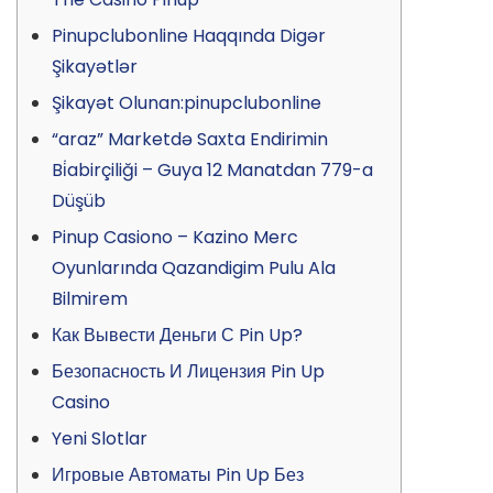
Pinupclubonline Haqqında Digər
Şikayətlər
Şikayət Olunan:pinupclubonline
“araz” Marketdə Saxta Endirimin
Bi̇abirçiliği – Guya 12 Manatdan 779-a
Düşüb
Pinup Casiono – Kazino Merc
Oyunlarında Qazandigim Pulu Ala
Bilmirem
Как Вывести Деньги С Pin Up?
Безопасность И Лицензия Pin Up
Casino
Yeni Slotlar
Игровые Автоматы Pin Up Без