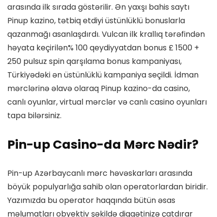
arasında ilk sırada göstərilir. Ən yaxşı bahis saytı
Pinup kazino, tətbiq etdiyi üstünlüklü bonuslarla
qazanmağı asanlaşdırdı. Vulcan ilk krallıq tərəfindən
həyata keçirilən% 100 qeydiyyatdan bonus £ 1500 +
250 pulsuz spin qarşılama bonus kampaniyası,
Türkiyədəki ən üstünlüklü kampaniya seçildi. İdman
mərclərinə əlavə olaraq Pinup kazino-da casino,
canlı oyunlar, virtual mərclər və canlı casino oyunları
tapa bilərsiniz.
Pin-up Casino-da Mərc Nədir?
Pin-up Azərbaycanlı mərc həvəskarları arasında
böyük populyarlığa sahib olan operatorlardan biridir.
Yazımızda bu operator haqqında bütün əsas
məlumatları obyektiv şəkildə diqqətinizə çatdırar