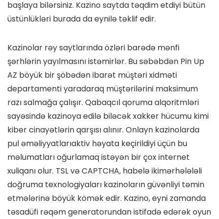
başlaya bilərsiniz. Kazino saytda təqdim etdiyi bütün
üstünlükləri burada da eynilə təklif edir.
Kazinolar rəy saytlarında özləri barədə mənfi
şərhlərin yayılmasını istəmirlər. Bu səbəbdən Pin Up
AZ böyük bir şöbədən ibarət müştəri xidməti
departamenti yaradaraq müştərilərini maksimum
razı salmağa çalışır. Qabaqcıl qoruma alqoritmləri
sayəsində kazinoya edilə biləcək xakker hücumu kimi
kiber cinayətlərin qarşısı alınır. Onlayn kazinolarda
pul əməliyyatlarıaktiv həyata keçirildiyi üçün bu
məlumatları oğurlamaq istəyən bir çox internet
xuliqanı olur. TSL və CAPTCHA, habelə ikimərhələləli
doğruma texnologiyaları kazinoların güvənliyi təmin
etmələrinə böyük kömək edir. Kazino, eyni zamanda
təsadüfi rəqəm generatorundan istifadə edərək oyun