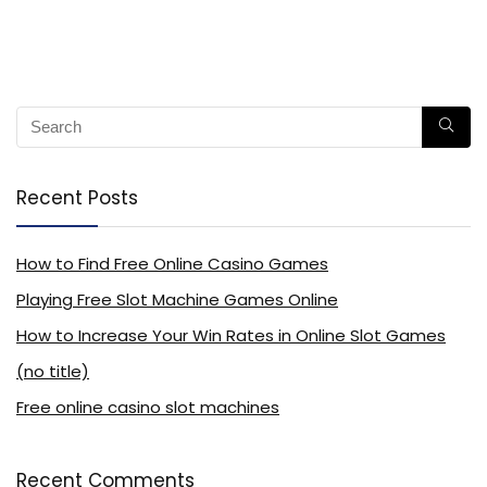
Recent Posts
How to Find Free Online Casino Games
Playing Free Slot Machine Games Online
How to Increase Your Win Rates in Online Slot Games
(no title)
Free online casino slot machines
Recent Comments