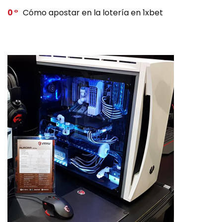
0
Cómo apostar en la lotería en 1xbet