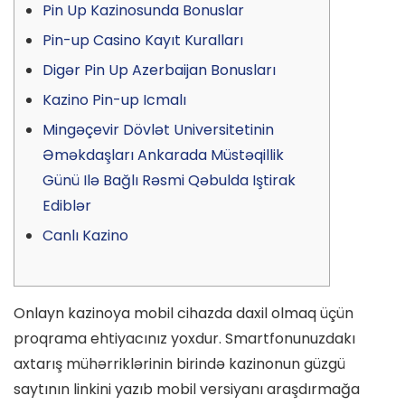
Pin Up Kazinosunda Bonuslar
Pin-up Casino Kayıt Kuralları
Digər Pin Up Azerbaijan Bonusları
Kazino Pin-up Icmalı
Mingəçevir Dövlət Universitetinin
Əməkdaşları Ankarada Müstəqillik
Günü Ilə Bağlı Rəsmi Qəbulda Iştirak
Ediblər
Canlı Kazino
Onlayn kazinoya mobil cihazda daxil olmaq üçün
proqrama ehtiyacınız yoxdur. Smartfonunuzdakı
axtarış mühərriklərinin birində kazinonun güzgü
saytının linkini yazıb mobil versiyanı araşdırmağa