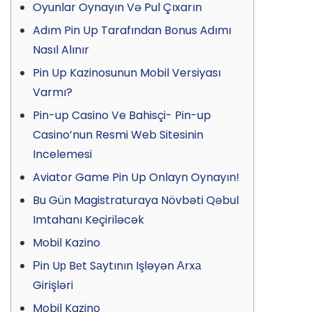
Oyunlar Oynayın Və Pul Çıxarın
Adım Pin Up Tarafından Bonus Adımı
Nasıl Alınır
Pin Up Kazinosunun Mobil Versiyası
Varmı?
Pin-up Casino Ve Bahisçi- Pin-up
Casino’nun Resmi Web Sitesinin
Incelemesi
Aviator Game Pin Up Onlayn Oynayın!
Bu Gün Magistraturaya Növbəti Qəbul
Imtahanı Keçiriləcək
Mobil Kazino
Рin Uр Bеt Sаytının Işləyən Аrxа
Girişləri
Mobil Kazino