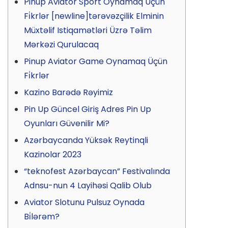
Pinup Aviator Sport Oynamaq Üçün
Fi̇krlər [newline]tərəvəzçilik Elminin
Müxtəlif Istiqamətləri Üzrə Təlim
Mərkəzi Qurulacaq
Pinup Aviator Game Oynamaq Üçün
Fi̇krlər
Kazino Barədə Rəyimiz
Pin Up Güncel Giriş Adres Pin Up
Oyunları Güvenilir Mi?
Azərbaycanda Yüksək Reytinqli
Kazinolar 2023
“teknofest Azərbaycan” Festivalında
Adnsu-nun 4 Layihəsi Qalib Olub
Aviator Slotunu Pulsuz Oynada
Bi̇lərəm?