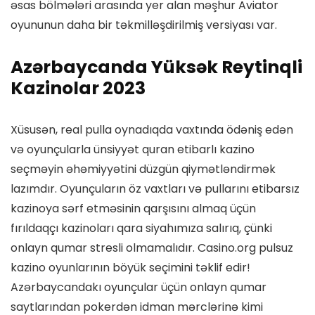
əsas bölmələri arasında yer alan məşhur Aviator
oyununun daha bir təkmilləşdirilmiş versiyası var.
Azərbaycanda Yüksək Reytinqli
Kazinolar 2023
Xüsusən, real pulla oynadıqda vaxtında ödəniş edən
və oyunçularla ünsiyyət quran etibarlı kazino
seçməyin əhəmiyyətini düzgün qiymətləndirmək
lazımdır. Oyunçuların öz vaxtları və pullarını etibarsız
kazinoya sərf etməsinin qarşısını almaq üçün
fırıldaqçı kazinoları qara siyahımıza salırıq, çünki
onlayn qumar stresli olmamalıdır. Casino.org pulsuz
kazino oyunlarının böyük seçimini təklif edir!
Azərbaycandakı oyunçular üçün onlayn qumar
saytlarından pokerdən idman mərclərinə kimi