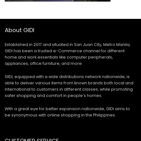
About GIDI
Established in 2017 and situated in San Juan City, Metro Manila,
GIDI has been a trusted e-Commerce channel for different
home and work essentials like computer peripherals,
appliances, office furniture, and more.
GIDI, equipped with a wide distributions network nationwide, is
able to deliver various items from known brands both local and
international to customers in different classes; while promoting
safer shopping and comfort in people’s homes.
With a great eye for better expansion nationwide, GIDI aims to
be synonymous with online shopping in the Philippines.
CUSTOMER SERVICE