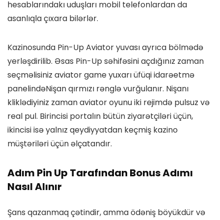
hesablarındakı uduşları mobil telefonlardan da
asanlıqla çıxara bilərlər.
Kazinosunda Pin-Up Aviator yuvası ayrıca bölmədə
yerləşdirilib. Əsas Pin-Up səhifəsini açdığınız zaman
seçməlisiniz aviator game yuxarı üfüqi idarəetmə
panelindəNişan qırmızı rənglə vurğulanır. Nişanı
kliklədiyiniz zaman aviator oyunu iki rejimdə pulsuz və
real pul. Birincisi portalın bütün ziyarətçiləri üçün,
ikincisi isə yalnız qeydiyyatdan keçmiş kazino
müştəriləri üçün əlçatandır.
Adım Pin Up Tarafından Bonus Adımı
Nasıl Alınır
Şans qazanmaq çətindir, amma ödəniş böyükdür və