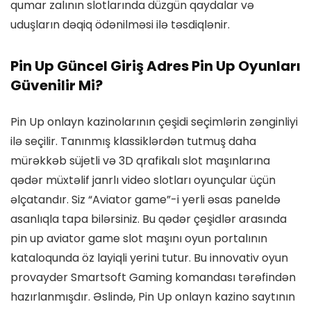
qumar zalının slotlarında düzgün qaydalar və
uduşların dəqiq ödənilməsi ilə təsdiqlənir.
Pin Up Güncel Giriş Adres Pin Up Oyunları
Güvenilir Mi?
Pin Up onlayn kazinolarının çeşidi seçimlərin zənginliyi
ilə seçilir. Tanınmış klassiklərdən tutmuş daha
mürəkkəb süjetli və 3D qrafikalı slot maşınlarına
qədər müxtəlif janrlı video slotları oyunçular üçün
əlçatandır. Siz “Aviator game”-i yerli əsas paneldə
asanlıqla tapa bilərsiniz. Bu qədər çeşidlər arasında
pin up aviator game slot maşını oyun portalının
kataloqunda öz layiqli yerini tutur. Bu innovativ oyun
provayder Smartsoft Gaming komandası tərəfindən
hazırlanmışdır. Əslində, Pin Up onlayn kazino saytının