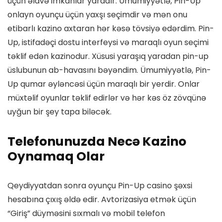
üçün əlavə imkanlar yaradır. Ümumiyyətlə, Pin-Up
onlayn oyunçu üçün yaxşı seçimdir və mən onu
etibarlı kazino axtaran hər kəsə tövsiyə edərdim. Pin-
Up, istifadəçi dostu interfeysi və maraqlı oyun seçimi
təklif edən kazinodur. Xüsusi yaraşıq yaradan pin-up
üslubunun ab-havasını bəyəndim. Ümumiyyətlə, Pin-
Up qumar əyləncəsi üçün maraqlı bir yerdir. Onlar
müxtəlif oyunlar təklif edirlər və hər kəs öz zövqünə
uyğun bir şey tapa biləcək.
Telefonunuzda Necə Kazino
Oynamaq Olar
Qeydiyyatdan sonra oyunçu Pin-Up casino şəxsi
hesabına çıxış əldə edir. Avtorizasiya etmək üçün
“Giriş” düyməsini sıxmalı və mobil telefon