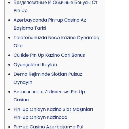
Бездепозитные И Обычные Бонусы От
Pin Up
Azərbaycanda Pin-up Casino Az
Başlama Tarixi
Telefonunuzda Necə Kazino Oynamaq
Olar
Cü Ildə Pin Up Kazino Cari Bonus
Oyunçuların Rəyləri
Demo Rejimində Slotları Pulsuz
Oynayın
Безопасность И Лицензия Pin Up
Casino
Pin-up Onlayn Kazino Slot Maşınları
Pin-up Onlayn Kazinoda
Pin-up Casino Azerbaijan-a Pul