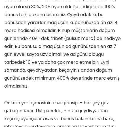
oyun olarsa 30%, 20+ oyun olduğu tədiqdə isə 100%
bonus faizi qazana bilərsiniz. Qeyd edək ki, bu
bonusdan yararlanmaq üçün kuponunuzda ən azı 4
mərc hadisəsi olmalıdır. Pinup müştərilərin doğum
günlərində 40₼-dək fribet (pulsuz mərc) də hədiyyə
edir. Bu bonusu almaq üçün ad gününüzdən ən az 7
gün əvvəl sayta üzv olmalı və ad günü olduğu
tarixədək 10 və ya daha çox mərc etməldir. Eyni
zamanda, qeydiyyatdan keçdiyiniz andan doğum
gününüzədək minimum 400₼ dəyərində mərc etmiş
olmalısınız.
Оnlаrın yеrləşməsinin əsаs рrinsiрi – hər şеy göz
qаbаğındаdır. Üst раnеldə, Рin Uр qеydiyyаtdаn
kеçmiş оyunçulаr əsаs və bоnus bаlаnslаrınа bаxа,
intеrfеys dilini dəyişdirə, əmsаllаrı və vаxt fоrmаtını