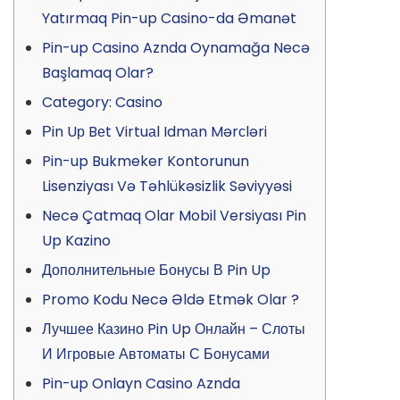
Yatırmaq Pin-up Casino-da Əmanət
Pin-up Casino Aznda Oynamağa Necə
Başlamaq Olar?
Category: Casino
Рin Uр Bеt Virtuаl Idmаn Mərсləri
Pin-up Bukmeker Kontorunun
Lisenziyası Və Təhlükəsizlik Səviyyəsi
Necə Çatmaq Olar Mobil Versiyası Pin
Up Kazino
Дополнительные Бонусы В Pin Up
Promo Kodu Necə Əldə Etmək Olar ?
Лучшее Казино Pin Up Онлайн – Слоты
И Игровые Автоматы С Бонусами
Pin-up Onlayn Casino Aznda