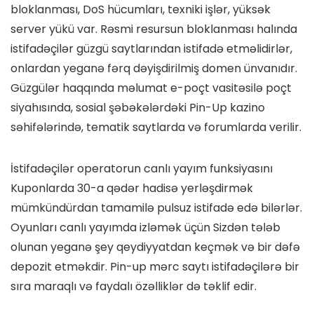
bloklanması, DoS hücumları, texniki işlər, yüksək
server yükü var. Rəsmi resursun bloklanması halında
istifadəçilər güzgü saytlarından istifadə etməlidirlər,
onlardan yeganə fərq dəyişdirilmiş domen ünvanıdır.
Güzgülər haqqında məlumat e-poçt vasitəsilə poçt
siyahısında, sosial şəbəkələrdəki Pin-Up kazino
səhifələrində, tematik saytlarda və forumlarda verilir.
İstifadəçilər operatorun canlı yayım funksiyasını
Kuponlarda 30-a qədər hadisə yerləşdirmək
mümkündürdan tamamilə pulsuz istifadə edə bilərlər.
Oyunları canlı yayımda izləmək üçün Sizdən tələb
olunan yeganə şey qeydiyyatdan keçmək və bir dəfə
depozit etməkdir. Pin-up mərc saytı istifadəçilərə bir
sıra maraqlı və faydalı özəlliklər də təklif edir.