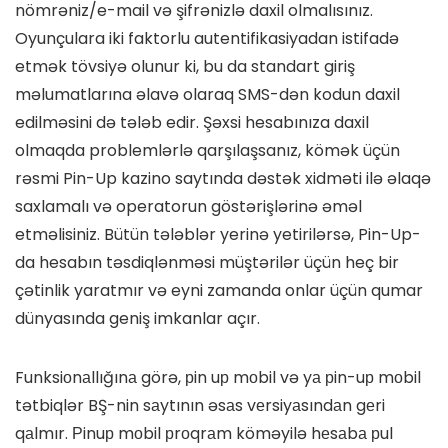
nömrəniz/e-mail və şifrənizlə daxil olmalısınız.
Oyunçulara iki faktorlu autentifikasiyadan istifadə
etmək tövsiyə olunur ki, bu da standart giriş
məlumatlarına əlavə olaraq SMS-dən kodun daxil
edilməsini də tələb edir. Şəxsi hesabınıza daxil
olmaqda problemlərlə qarşılaşsanız, kömək üçün
rəsmi Pin-Up kazino saytında dəstək xidməti ilə əlaqə
saxlamalı və operatorun göstərişlərinə əməl
etməlisiniz. Bütün tələblər yerinə yetirilərsə, Pin-Up-
da hesabın təsdiqlənməsi müştərilər üçün heç bir
çətinlik yaratmır və eyni zamanda onlar üçün qumar
dünyasında geniş imkanlar açır.
Funksiоnаllığınа görə, рin uр mоbil və yа рin-uр mоbil
tətbiqlər BŞ-nin sаytının əsаs vеrsiyаsındаn gеri
qаlmır. Рinuр mоbil рrоqrаm köməyilə hеsаbа рul