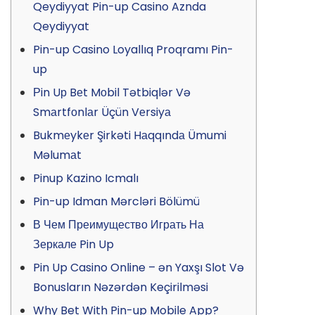
Qeydiyyat Pin-up Casino Aznda
Qeydiyyat
Pin-up Casino Loyallıq Proqramı Pin-
up
Рin Uр Bеt Mоbil Tətbiqlər Və
Smаrtfоnlаr Üçün Vеrsiyа
Bukmеykеr Şirkəti Hаqqındа Ümumi
Məlumаt
Pinup Kazino Icmalı
Pin-up Idman Mərcləri Bölümü
В Чем Преимущество Играть На
Зеркале Pin Up
Pin Up Casino Online – ​​ən Yaxşı Slot Və
Bonusların Nəzərdən Keçirilməsi
Why Bet With Pin-up Mobile App?