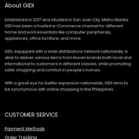
About GIDI
Established in 2017 and situated in San Juan City, Metro Manila,
GIDI has been a trusted e-Commerce channel for different
home and work essentials like computer peripherals,
appliances, office furniture, and more.
GIDI, equipped with a wide distributions network nationwide, is
able to deliver various items from known brands both local and
international to customers in different classes; while promoting
safer shopping and comfort in people’s homes.
With a great eye for better expansion nationwide, GIDI aims to
be synonymous with online shopping in the Philippines.
CUSTOMER SERVICE
Payment Methods
Order Tracking