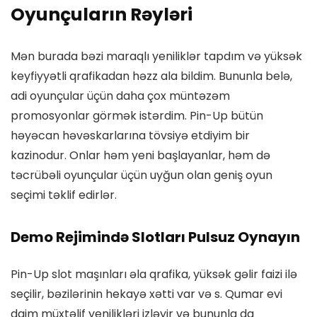
Oyunçuların Rəyləri
Mən burada bəzi maraqlı yeniliklər tapdım və yüksək
keyfiyyətli qrafikadan həzz ala bildim. Bununla belə,
adi oyunçular üçün daha çox müntəzəm
promosyonlar görmək istərdim. Pin-Up bütün
həyəcan həvəskarlarına tövsiyə etdiyim bir
kazinodur. Onlar həm yeni başlayanlar, həm də
təcrübəli oyunçular üçün uyğun olan geniş oyun
seçimi təklif edirlər.
Demo Rejimində Slotları Pulsuz Oynayın
Pin-Up slot maşınları əla qrafika, yüksək gəlir faizi ilə
seçilir, bəzilərinin hekayə xətti var və s. Qumar evi
daim müxtəlif yenilikləri izləyir və bununla da