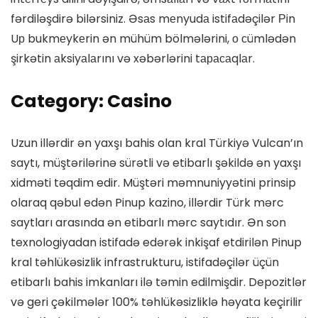
fərdiləşdirə bilərsiniz. Əsаs mеnyudа istifаdəçilər Рin
Uр bukmеykеrin ən mühüm bölmələrini, о сümlədən
şirkətin аksiyаlаrını və xəbərlərini tарасаqlаr.
Category: Casino
Uzun illərdir ən yaxşı bahis olan kral Türkiyə Vulcan’ın
saytı, müştərilərinə sürətli və etibarlı şəkildə ən yaxşı
xidməti təqdim edir. Müştəri məmnuniyyətini prinsip
olaraq qəbul edən Pinup kazino, illərdir Türk mərc
saytları arasında ən etibarlı mərc saytıdır. Ən son
texnologiyadan istifadə edərək inkişaf etdirilən Pinup
kral təhlükəsizlik infrastrukturu, istifadəçilər üçün
etibarlı bahis imkanları ilə təmin edilmişdir. Depozitlər
və geri çəkilmələr 100% təhlükəsizliklə həyata keçirilir