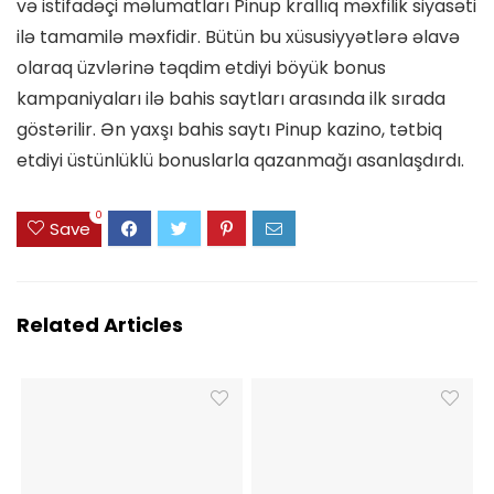
və istifadəçi məlumatları Pinup krallıq məxfilik siyasəti
ilə tamamilə məxfidir. Bütün bu xüsusiyyətlərə əlavə
olaraq üzvlərinə təqdim etdiyi böyük bonus
kampaniyaları ilə bahis saytları arasında ilk sırada
göstərilir. Ən yaxşı bahis saytı Pinup kazino, tətbiq
etdiyi üstünlüklü bonuslarla qazanmağı asanlaşdırdı.
0
Save
Related Articles