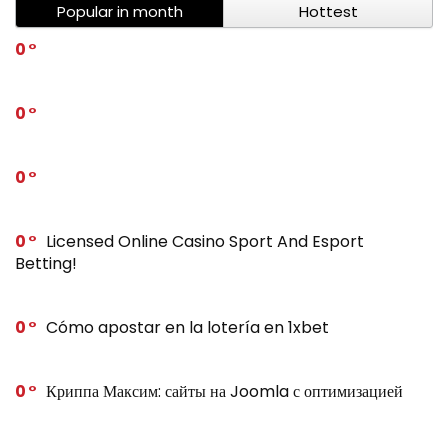
Popular in month
Hottest
0
0
0
0
Licensed Online Casino Sport And Esport
Betting!
0
Cómo apostar en la lotería en 1xbet
0
Криппа Максим: сайты на Joomla с оптимизацией