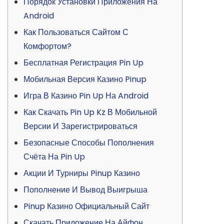
Порядок Установки Приложения На
Android
Как Пользоваться Сайтом С
Комфортом?
Бесплатная Регистрация Pin Up
Мобильная Версия Казино Pinup
Игра В Казино Pin Up На Android
Как Скачать Pin Up Kz В Мобильной
Версии И Зарегистрироваться
Безопасные Способы Пополнения
Счёта На Pin Up
Акции И Турниры Pinup Казино
Пополнение И Вывод Выигрыша
Pinup Казино Официальный Сайт
Скачать Приложение На Айфон