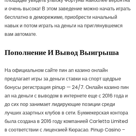
площадке увидеть улыбку Фортуны наиболее вероятна
и очень высока! В этом заведение можно начать играть
бесплатно в деморежиме, приобрести начальный
навык и потом играть на деньги на приглянувшемся
вам автомате.
Пополнение И Вывод Выигрыша
На официальном сайте пин ап казино онлайн
предлагает игры за деньги ставки на спорт щедрые
бонусы регистрация pinup — 24/7. Онлайн казино пин
ап на деньги с выводом в интернете еще с 2016 года и
до сих пор занимает лидирующие позиции среди
лучших азартных клубов в сети. Букмекерская контора
была создана в 2016 году компанией Carletta Limited
в соответствии с лицензией Кюрасао. Pinup Casino –