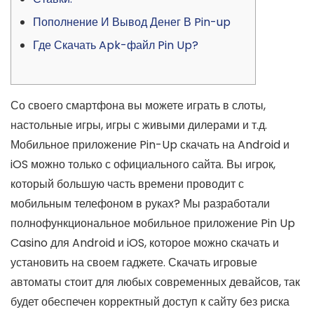
Пополнение И Вывод Денег В Pin-up
Где Скачать Apk-файл Pin Up?
Со своего смартфона вы можете играть в слоты,
настольные игры, игры с живыми дилерами и т.д.
Мобильное приложение Pin-Up скачать на Android и
iOS можно только с официального сайта. Вы игрок,
который большую часть времени проводит с
мобильным телефоном в руках? Мы разработали
полнофункциональное мобильное приложение Pin Up
Casino для Android и iOS, которое можно скачать и
установить на своем гаджете. Скачать игровые
автоматы стоит для любых современных девайсов, так
будет обеспечен корректный доступ к сайту без риска