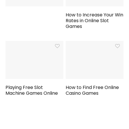
How to Increase Your Win
Rates in Online Slot
Games
Playing Free Slot
How to Find Free Online
Machine Games Online
Casino Games