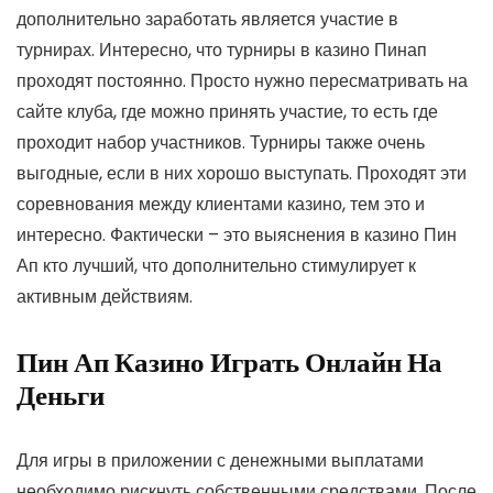
дополнительно заработать является участие в
турнирах. Интересно, что турниры в казино Пинап
проходят постоянно. Просто нужно пересматривать на
сайте клуба, где можно принять участие, то есть где
проходит набор участников. Турниры также очень
выгодные, если в них хорошо выступать. Проходят эти
соревнования между клиентами казино, тем это и
интересно. Фактически – это выяснения в казино Пин
Ап кто лучший, что дополнительно стимулирует к
активным действиям.
Пин Ап Казино Играть Онлайн На
Деньги
Для игры в приложении с денежными выплатами
необходимо рискнуть собственными средствами. После