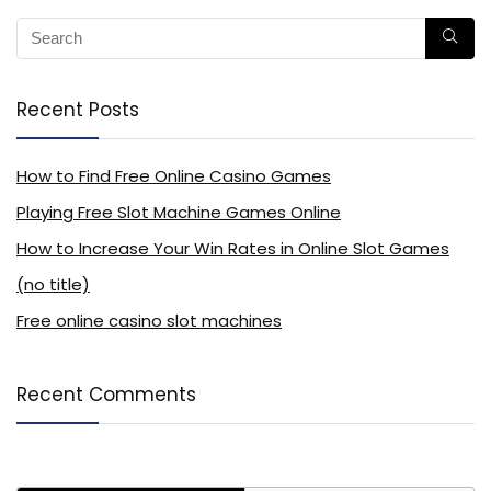
Recent Posts
How to Find Free Online Casino Games
Playing Free Slot Machine Games Online
How to Increase Your Win Rates in Online Slot Games
(no title)
Free online casino slot machines
Recent Comments