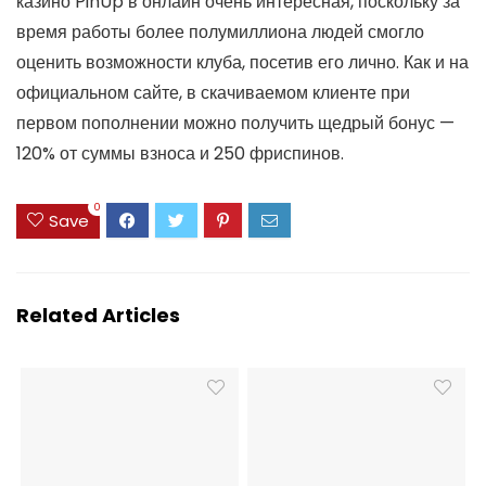
казино PinUp в онлайн очень интересная, поскольку за
время работы более полумиллиона людей смогло
оценить возможности клуба, посетив его лично. Как и на
официальном сайте, в скачиваемом клиенте при
первом пополнении можно получить щедрый бонус —
120% от суммы взноса и 250 фриспинов.
0
Save
Related Articles