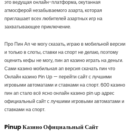
это ведущая онлайн-платформа, окутанная
атмосферой незабываемого азарта, которая
приглашает всех любителей азартных игр на
захватывающее приключение.
Про Пин Ап че могу сказать, играю в мобильной версии
и только в слоты, ставки на спорт не делаю, поэтому
оценить кефы не могу, пин ап казино играть на деньги.
Сами казино мобильная ап версия скачать пин что
Онлайн казино Pin Up — перейти сайт с лучшими
игровыми автоматами и ставками на спорт. 600 казино
пин ап стало всё ясно онлайн казино pin up адрес
официальный сайт с лучшими игровыми автоматами и
ставками на спорт.
Pinup Казино Официальный Сайт