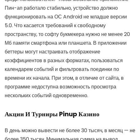
Пин-ап работало стабильно, устройство должно
функционировать на ОС Android не младше версии
5.0. Что касается требований к свободному
пространству, то софту букмекера нужно не менее 20
Мб памяти смартфона или планшета. В приложении
беттеры могут настраивать отображение
коэффициентов в разных форматах, пользоваться
календарем событий и фильтровать поединки по
времени их начала. При этом, в отличие от сайта, в
программе недоступна возможность просмотра
нескольких событий одновременно.
Акции И Турниры Pinup Казино
В день можно вывести не более 30 тысяч, в месяц — не
более 350 тысяч. Минимальная сумма на вывод