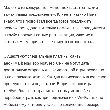
Мало кто из конкурентов может похвастаться таким
заманчивым предложением. Клиенты казино Пинап
знают, что игровой зал всегда готов предложить
возможность дополнительно помочь. Так периодически
в клубе проходят самые разные акции, участие в
которых могут принять все клиенты игрового зала.
Существуют специальные плагины, сайты-
анонимайзеры, тор браузер. Они не могут дать
достаточную скорость для комфортной игры, особенно
в лайв разделе казино. Каждая возможность имеет свои
преимущества и недостатки. В приложении игра не
требует большого трафика, поэтому можно без
перебоев играть как при подключении к Wi-Fi, так и по
мобильному интернету. Обычно количество призеров