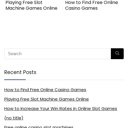
Playing Free Slot
How to Find Free Online
Machine Games Online
Casino Games
Recent Posts
How to Find Free Online Casino Games
Playing Free Slot Machine Games Online
How to Increase Your Win Rates in Online Slot Games
(no title)
Free online casino slot machines