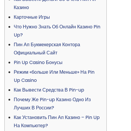
Казино
Карточные Игры
Что Нужно Знать Об Онлайн Казино Pin
Up?
Пин Ап Букмекерская Контора
Официальный Сайт
Pin Up Casino Бонусы
Режим «больше Или Меньше» На Pin
Up Casino
Как Вывести Средства В Pin-up
Почему Же Pin-up Казино Одно Из
Лучших В России?
Как Установить Пин Ап Казино – Pin Up
На Компьютер?