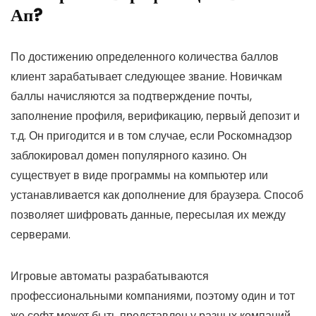
Ап?
По достижению определенного количества баллов
клиент зарабатывает следующее звание. Новичкам
баллы начисляются за подтверждение почты,
заполнение профиля, верификацию, первый депозит и
т.д. Он пригодится и в том случае, если Роскомнадзор
заблокировал домен популярного казино. Он
существует в виде программы на компьютер или
устанавливается как дополнение для браузера. Способ
позволяет шифровать данные, пересылая их между
серверами.
Игровые автоматы разрабатываются
профессиональными компаниями, поэтому один и тот
же софт может быть представлен у разных компаний.