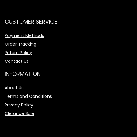
CUSTOMER SERVICE
Payment Methods
Order Tracking
Return Policy
Contact Us
INFORMATION
About Us
Terms and Conditions
Privacy Policy
Clerance Sale