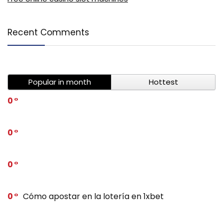
Recent Comments
Popular in month
Hottest
0
0
0
0
Cómo apostar en la lotería en 1xbet