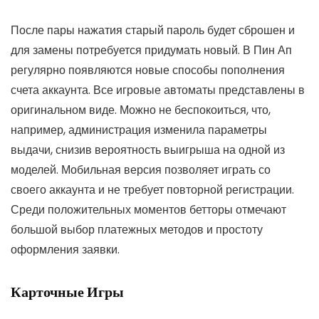
После пары нажатия старый пароль будет сброшен и
для замены потребуется придумать новый. В Пин Ап
регулярно появляются новые способы пополнения
счета аккаунта. Все игровые автоматы представлены в
оригинальном виде. Можно не беспокоиться, что,
например, администрация изменила параметры
выдачи, снизив вероятность выигрыша на одной из
моделей. Мобильная версия позволяет играть со
своего аккаунта и не требует повторной регистрации.
Среди положительных моментов бетторы отмечают
большой выбор платежных методов и простоту
оформления заявки.
Карточные Игры