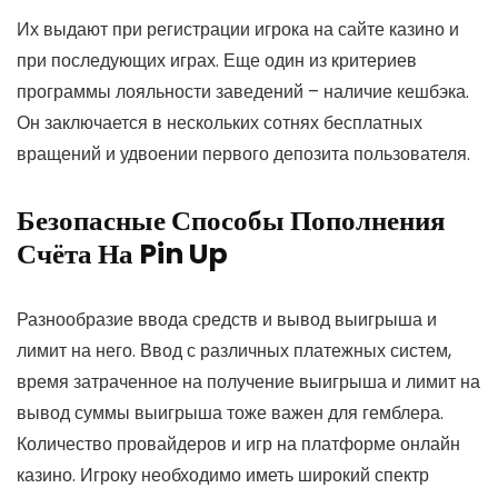
Их выдают при регистрации игрока на сайте казино и
при последующих играх. Еще один из критериев
программы лояльности заведений – наличие кешбэка.
Он заключается в нескольких сотнях бесплатных
вращений и удвоении первого депозита пользователя.
Безопасные Способы Пополнения
Счёта На Pin Up
Разнообразие ввода средств и вывод выигрыша и
лимит на него. Ввод с различных платежных систем,
время затраченное на получение выигрыша и лимит на
вывод суммы выигрыша тоже важен для гемблера.
Количество провайдеров и игр на платформе онлайн
казино. Игроку необходимо иметь широкий спектр