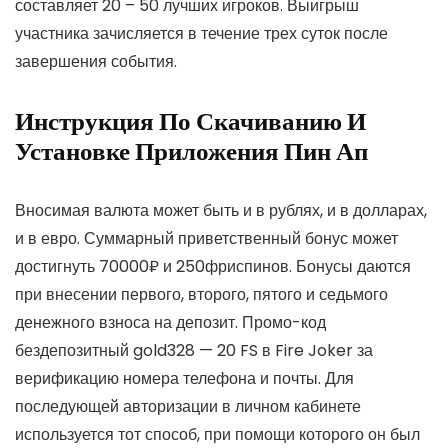
составляет 20 – 50 лучших игроков. Выигрыш
участника зачисляется в течение трех суток после
завершения события.
Инструкция По Скачиванию И
Установке Приложения Пин Ап
Вносимая валюта может быть и в рублях, и в долларах,
и в евро. Суммарный приветственный бонус может
достигнуть 70000₽ и 250фриспинов. Бонусы даются
при внесении первого, второго, пятого и седьмого
денежного взноса на депозит. Промо-код
бездепозитный gold328 — 20 FS в Fire Joker за
верификацию номера телефона и почты. Для
последующей авторизации в личном кабинете
используется тот способ, при помощи которого он был