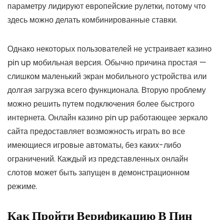
параметру лидируют европейские рулетки, потому что
здесь можно делать комбинированные ставки.
Однако некоторых пользователей не устраивает казино
pin up мобильная версия. Обычно причина простая —
слишком маленький экран мобильного устройства или
долгая загрузка всего функционала. Вторую проблему
можно решить путем подключения более быстрого
интернета. Онлайн казино pin up работающее зеркало
сайта предоставляет возможность играть во все
имеющиеся игровые автоматы, без каких-либо
ограничений. Каждый из представленных онлайн
слотов может быть запущен в демонстрационном
режиме.
Как Пройти Верификацию В Пин