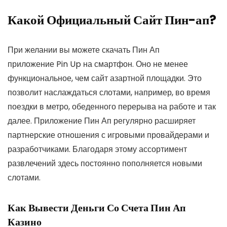
Какой Официальный Сайт Пин-ап?
При желании вы можете скачать Пин Ап
приложение Pin Up на смартфон. Оно не менее
функциональное, чем сайт азартной площадки. Это
позволит наслаждаться слотами, например, во время
поездки в метро, обеденного перерыва на работе и так
далее. Приложение Пин Ап регулярно расширяет
партнерские отношения с игровыми провайдерами и
разработчиками. Благодаря этому ассортимент
развлечений здесь постоянно пополняется новыми
слотами.
Как Вывести Деньги Со Счета Пин Ап
Казино