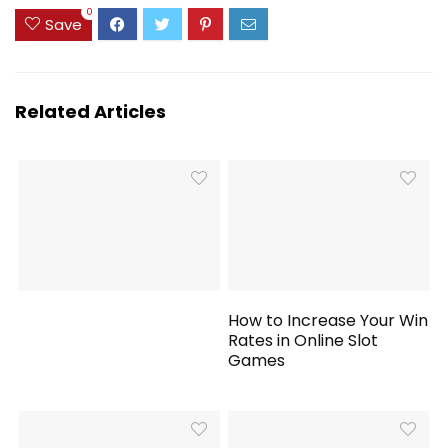
0
Save
Related Articles
How to Increase Your Win
Rates in Online Slot
Games