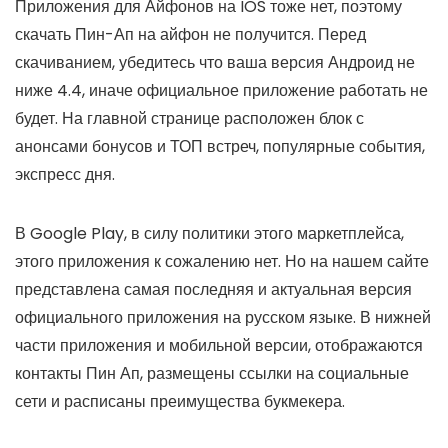
Приложения для Айфонов на IOS тоже нет, поэтому
скачать Пин-Ап на айфон не получится. Перед
скачиванием, убедитесь что ваша версия Андроид не
ниже 4.4, иначе официальное приложение работать не
будет. На главной странице расположен блок с
анонсами бонусов и ТОП встреч, популярные события,
экспресс дня.
В Google Play, в силу политики этого маркетплейса,
этого приложения к сожалению нет. Но на нашем сайте
представлена самая последняя и актуальная версия
официального приложения на русском языке. В нижней
части приложения и мобильной версии, отображаются
контакты Пин Ап, размещены ссылки на социальные
сети и расписаны преимущества букмекера.