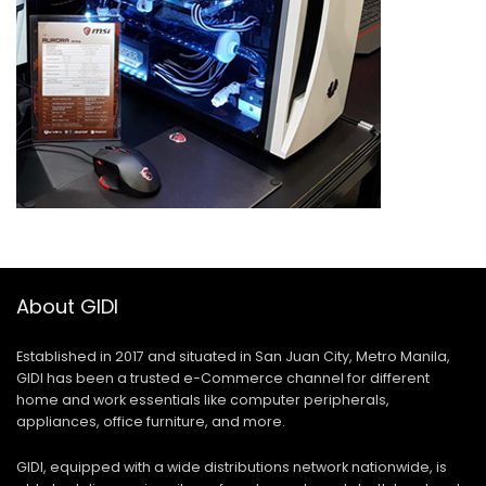
About GIDI
Established in 2017 and situated in San Juan City, Metro Manila,
GIDI has been a trusted e-Commerce channel for different
home and work essentials like computer peripherals,
appliances, office furniture, and more.
GIDI, equipped with a wide distributions network nationwide, is