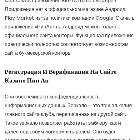
как скачать приложение Pin-Up.ru на смартфон.
Приложения нет в официальном магазине Андроид
Play Market из-за политики компании Google. Скачать
приложение «ПинАп» на Андроид можно только с
официального сайта конторы. Функционал приложения
практически полностью соответствует возможностям
сайта букмекерской конторы.
Регистрация И Верификация На Сайте
Казино Пин Ап
Они обеспечивают конфиденциальность
информационных данных. Зеркало – это точная копия
главного сайта клуба, переписанная на другой сайт.
Такое зеркало позволяет работать гэмблеру, как и
далее под своим логином и паролем. Оно будет