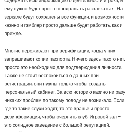
содержать всю информацию о деятельности игрока, и
ему нужно будет просто продолжать развлекаться. На
зеркале будут сохранены все функции, и возможности
казино и гэмблер просто дальше будет работать, как и
прежде.
Многие переживают при верификации, когда у них
запрашивают копии паспорта. Ничего здесь такого нет,
просто это необходимо для подтверждения личности.
Также не стоит беспокоиться о данных при
регистрации, они нужны только чтобы создать
персональный кабинет. За всю историю казино ни разу
никаких проблем по такому поводу не возникало. Если
где то такие слухи ходят, то это враньё и просто
дезинформация, чтобы очернить клуб. Игровой зал –
это солидное заведение с большой репутацией,