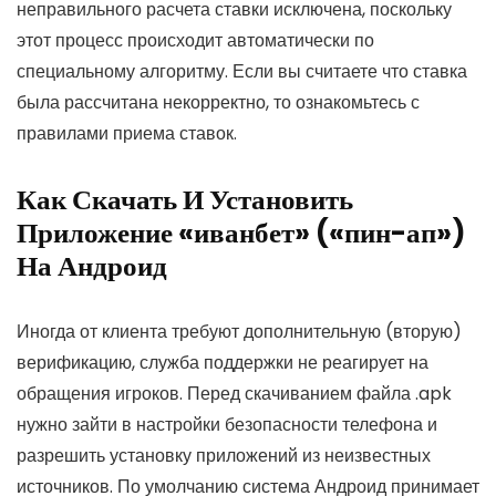
неправильного расчета ставки исключена, поскольку
этот процесс происходит автоматически по
специальному алгоритму. Если вы считаете что ставка
была рассчитана некорректно, то ознакомьтесь с
правилами приема ставок.
Как Скачать И Установить
Приложение «иванбет» («пин-ап»)
На Андроид
Иногда от клиента требуют дополнительную (вторую)
верификацию, служба поддержки не реагирует на
обращения игроков. Перед скачиванием файла .apk
нужно зайти в настройки безопасности телефона и
разрешить установку приложений из неизвестных
источников. По умолчанию система Андроид принимает