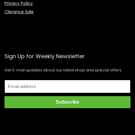
Privacy Policy
Clerance Sale
Sign Up for Weekly Newsletter
Get E-mail updates about our latest shop and special offers.