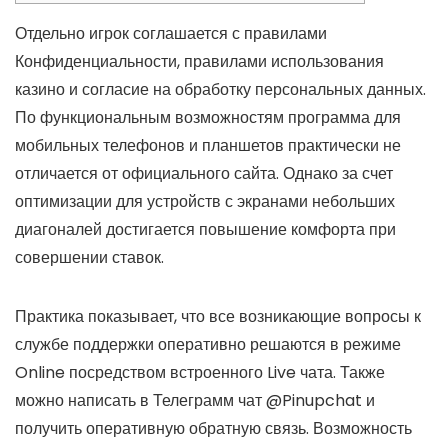
Отдельно игрок соглашается с правилами
Конфиденциальности, правилами использования
казино и согласие на обработку персональных данных.
По функциональным возможностям программа для
мобильных телефонов и планшетов практически не
отличается от официального сайта. Однако за счет
оптимизации для устройств с экранами небольших
диагоналей достигается повышение комфорта при
совершении ставок.
Практика показывает, что все возникающие вопросы к
службе поддержки оперативно решаются в режиме
Online посредством встроенного Live чата. Также
можно написать в Телеграмм чат @Pinupchat и
получить оперативную обратную связь. Возможность