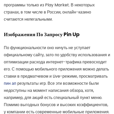
программы только из Play Market. В некоторых
странах, в том числе в России, онлайн-казино
считаются нелегальными.
Изображения По Запросу Pin Up
По функциональности оно ничуть не уступает
официальному сайту, зато по удобству использования и
оптимизации расхода интернет-трафика превосходит
его. С помощью мобильного приложения можно делать
ставки в предматчевом и Live-режиме, просматривать
пин ап
результаты игр. Все эти возможности были
недоступны на момент написания обзора, хотя,
например, для акций есть специальный пункт меню.
Помимо выгодных бонусов и высоких коэффициентов,
у компании есть современные мобильные приложения.