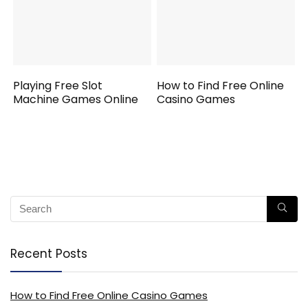
Playing Free Slot
How to Find Free Online
Machine Games Online
Casino Games
Recent Posts
How to Find Free Online Casino Games