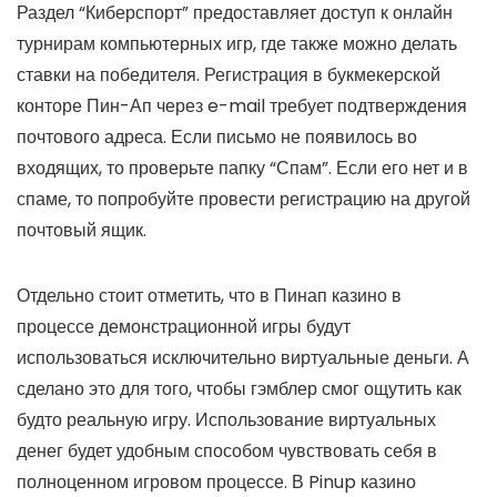
Раздел “Киберспорт” предоставляет доступ к онлайн
турнирам компьютерных игр, где также можно делать
ставки на победителя. Регистрация в букмекерской
конторе Пин-Ап через e-mail требует подтверждения
почтового адреса. Если письмо не появилось во
входящих, то проверьте папку “Спам”. Если его нет и в
спаме, то попробуйте провести регистрацию на другой
почтовый ящик.
Отдельно стоит отметить, что в Пинап казино в
процессе демонстрационной игры будут
использоваться исключительно виртуальные деньги. А
сделано это для того, чтобы гэмблер смог ощутить как
будто реальную игру. Использование виртуальных
денег будет удобным способом чувствовать себя в
полноценном игровом процессе. В Pinup казино