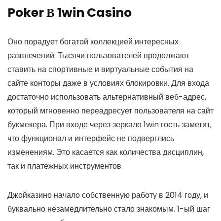
Poker В 1win Casino
Оно порадует богатой коллекцией интересных
развлечений. Тысячи пользователей продолжают
ставить на спортивные и виртуальные события на
сайте конторы даже в условиях блокировки. Для входа
достаточно использовать альтернативный веб-адрес,
который мгновенно переадресует пользователя на сайт
букмекера. При входе через зеркало 1win гость заметит,
что функционал и интерфейс не подверглись
изменениям. Это касается как количества дисциплин,
так и платежных инструментов.
Джойказино начало собственную работу в 2014 году, и
буквально незамедлительно стало знакомым. 1-ый шаг