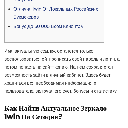
Отличия 1win От Локальных Российских
Букмекеров
Бонус До 50 000 Всем Клиентам
Имя актуальную ссылку, останется только
воспользоваться ей, прописать свой пароль и логин, а
потом попасть на сайт-копию. На нем сохраняется
возможность зайти в личный кабинет. Здесь будет
храниться вся необходимая информация о
пользователе, включая его счет, бонусы и статистику.
Как Найти Актуальное Зеркало
1win На Сегодня?