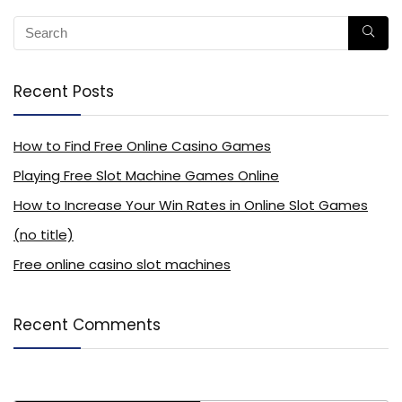
Recent Posts
How to Find Free Online Casino Games
Playing Free Slot Machine Games Online
How to Increase Your Win Rates in Online Slot Games
(no title)
Free online casino slot machines
Recent Comments