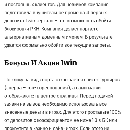
и постоянных клиентов. Для новичков компания
подготовила внушительное промо на 4 первых
депозита. 1win зеркало – это возможность обойти
блокировки РКН. Компания делает портал с
альтернативным доменным именем. В результате
удается формально обойти все текущие запреты.
Бонусы И Акции 1win
По клику на вид спорта открывается список турниров
(сперва – топ-соревнования), а сами матчи
отображаются в центре страницы. Перед подачей
заявки на вывод необходимо использовать все
внесенные деньги в играх. Для этого проставьте 100%
от депозитов с коэффициентом не ниже 1.3 в БК или
прокрутите в казино и лайв-играх. Если этого не