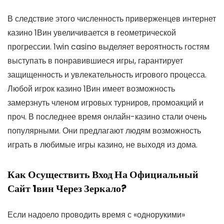
В следствие этого численность приверженцев интернет
казино 1Вин увеличивается в геометрической
прогрессии. 1win casino выделяет вероятность гостям
выступать в понравившиеся игры, гарантирует
защищенность и увлекательность игрового процесса.
Любой игрок казино 1Вин имеет возможность
замерзнуть членом игровых турниров, промоакций и
проч. В последнее время онлайн-казино стали очень
популярными. Они предлагают людям возможность
играть в любимые игры казино, не выходя из дома.
Как Осуществить Вход На Официальный
Сайт 1вин Через Зеркало?
Если надоело проводить время с «однорукими»