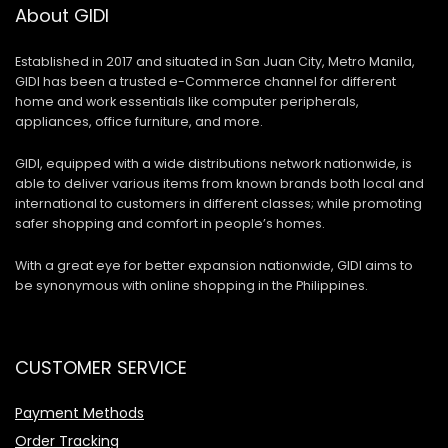
About GIDI
Established in 2017 and situated in San Juan City, Metro Manila,
GIDI has been a trusted e-Commerce channel for different
home and work essentials like computer peripherals,
appliances, office furniture, and more.
GIDI, equipped with a wide distributions network nationwide, is
able to deliver various items from known brands both local and
international to customers in different classes; while promoting
safer shopping and comfort in people’s homes.
With a great eye for better expansion nationwide, GIDI aims to
be synonymous with online shopping in the Philippines.
CUSTOMER SERVICE
Payment Methods
Order Tracking