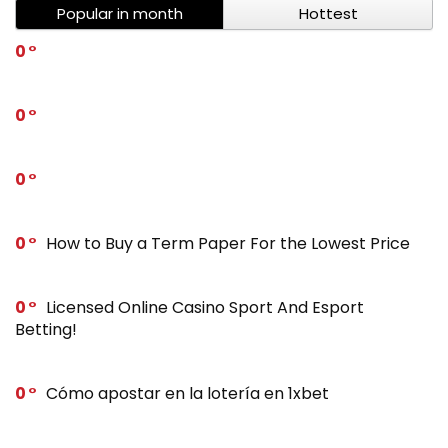
Popular in month
Hottest
0
0
0
0
How to Buy a Term Paper For the Lowest Price
0
Licensed Online Casino Sport And Esport
Betting!
0
Cómo apostar en la lotería en 1xbet