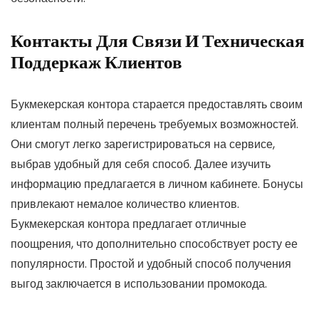
Контакты Для Связи И Техническая
Поддеркаж Клиентов
Букмекерская контора старается предоставлять своим
клиентам полный перечень требуемых возможностей.
Они смогут легко зарегистрироваться на сервисе,
выбрав удобный для себя способ. Далее изучить
информацию предлагается в личном кабинете. Бонусы
привлекают немалое количество клиентов.
Букмекерская контора предлагает отличные
поощрения, что дополнительно способствует росту ее
популярности. Простой и удобный способ получения
выгод заключается в использовании промокода.