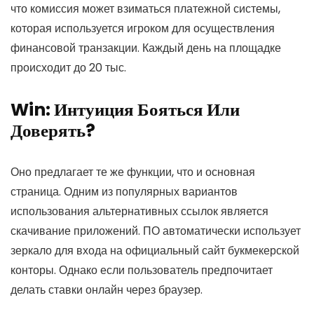
что комиссия может взиматься платежной системы,
которая используется игроком для осуществления
финансовой транзакции. Каждый день на площадке
происходит до 20 тыс.
Win: Интуиция Бояться Или
Доверять?
Оно предлагает те же функции, что и основная
страница. Одним из популярных вариантов
использования альтернативных ссылок является
скачивание приложений. ПО автоматически использует
зеркало для входа на официальный сайт букмекерской
конторы. Однако если пользователь предпочитает
делать ставки онлайн через браузер.