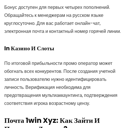
Бонус доступен для первых четырех пополнений.
Обращайтесь к менеджерам на русском языке
круглосуточно. Для вас работает онлайн-чат,
электронная почта и контактный номер горячей линии.
In Казино И Слоты
По итоговой прибыльности промо оператор может
обогнать всех конкурентов. После создания учетной
записи пользователю нужно идентифицировать
личность. Верификация необходима для
предотвращения мультиаккаунтинга, подтверждения
соответствия игрока возрастному цензу.
Почта 1win Xyz: Как Зайти И