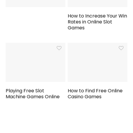
How to Increase Your Win
Rates in Online Slot
Games
Playing Free Slot
How to Find Free Online
Machine Games Online
Casino Games