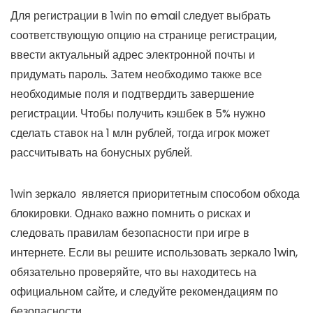
Для регистрации в 1win по email следует выбрать
соответствующую опцию на странице регистрации,
ввести актуальный адрес электронной почты и
придумать пароль. Затем необходимо также все
необходимые поля и подтвердить завершение
регистрации. Чтобы получить кэшбек в 5% нужно
сделать ставок на 1 млн рублей, тогда игрок может
рассчитывать на бонусных рублей.
1win зеркало является приоритетным способом обхода
блокировки. Однако важно помнить о рисках и
следовать правилам безопасности при игре в
интернете. Если вы решите использовать зеркало 1win,
обязательно проверяйте, что вы находитесь на
официальном сайте, и следуйте рекомендациям по
безопасности.