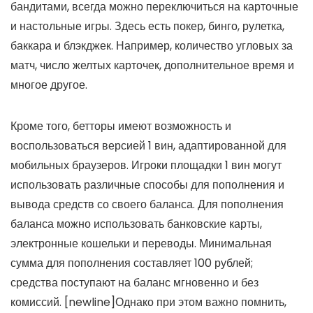
бандитами, всегда можно переключиться на карточные
и настольные игры. Здесь есть покер, бинго, рулетка,
баккара и блэкджек. Например, количество угловых за
матч, число желтых карточек, дополнительное время и
многое другое.
Кроме того, бетторы имеют возможность и
воспользоваться версией 1 вин, адаптированной для
мобильных браузеров. Игроки площадки 1 вин могут
использовать различные способы для пополнения и
вывода средств со своего баланса. Для пополнения
баланса можно использовать банковские карты,
электронные кошельки и переводы. Минимальная
сумма для пополнения составляет 100 рублей;
средства поступают на баланс мгновенно и без
комиссий. [newline]Однако при этом важно помнить,