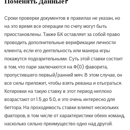
Поменять Данные?
Сроки проверки документов в правилах не указан, но
на это время все операции по счету могут быть
приостановлены. Также БК оставляет за собой право
проводить дополнительные верификации личности
клиента, если его деятельность или манера игры
покажутся подозрительными. Суть этой ставки состоит
в том, что пари заключаются на Ф(0) фаворита,
пропустившего первый/ранний мяч. В этом случае, он
все силы приложит, чтобы взять реванш и отыграться.
Котировки на такую ставку в этот период неплохо
возрастают от 1.5 до 5.0, и это очень интересно для
беттора. На проходимость ставки влияют нескольких
факторов, в том числе от характеристики обеих команд,
насколько сильно преимущество одно над другой.