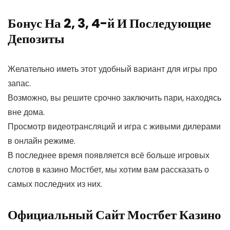
Бонус На 2, 3, 4-й И Последующие
Депозиты
Желательно иметь этот удобный вариант для игры про
запас.
Возможно, вы решите срочно заключить пари, находясь
вне дома.
Просмотр видеотрансляций и игра с живыми дилерами
в онлайн режиме.
В последнее время появляется всё больше игровых
слотов в казино Мостбет, мы хотим вам рассказать о
самых последних из них.
Официальный Сайт Мостбет Казино