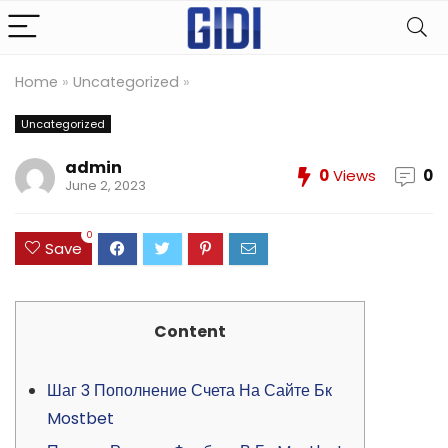
Home
»
Uncategorized
»
Uncategorized
admin
0
Views
0
June 2, 2023
0
Save
Content
Шаг 3 Пополнение Счета На Сайте Бк
Mostbet