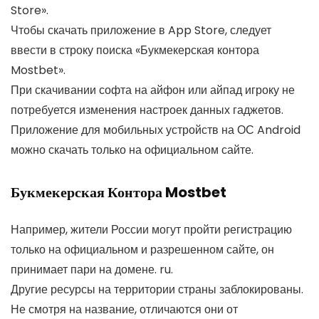
Store».
Чтобы скачать приложение в App Store, следует
ввести в строку поиска «Букмекерская контора
Mostbet».
При скачивании софта на айфон или айпад игроку не
потребуется изменения настроек данных гаджетов.
Приложение для мобильных устройств на ОС Android
можно скачать только на официальном сайте.
Букмекерская Контора Mostbet
Например, жители России могут пройти регистрацию
только на официальном и разрешенном сайте, он
принимает пари на домене. ru.
Другие ресурсы на территории страны заблокированы.
Не смотря на название, отличаются они от