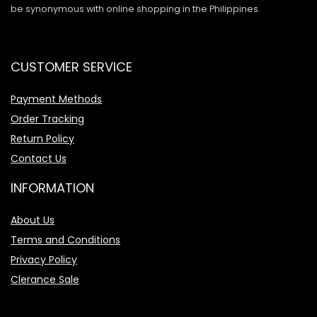
be synonymous with online shopping in the Philippines.
CUSTOMER SERVICE
Payment Methods
Order Tracking
Return Policy
Contact Us
INFORMATION
About Us
Terms and Conditions
Privacy Policy
Clerance Sale