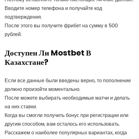
Вводите номер телефона и получайте код
подтверждения.
После этого вы получите фрибет на сумму в 500
рублей.
Доступен Ли Mostbet В
Казахстане?
Если все данные были введены верно, то пополнение
должно произойти моментально.
После можете выбирать необходимые матчи и делать
на них ставки.
Когда вы смогли получить бонус при регистрации или
другим способом, вам осталось его использовать.
Расскажем о наиболее популярных вариантах, когда