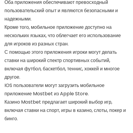
Оба приложения обеспечивают превосходный
пользовательский опыт и являются безопасными и
надежными.
Кроме того, мобильное приложение доступно на
нескольких языках, что облегчает его использование
для игроков из разных стран.
С помощью этого приложения игроки могут делать
ставки на широкий спектр спортивных событий,
включая футбол, баскетбол, теннис, хоккей и многое
другое.
IOS пользователи могут загрузить мобильное
приложение Mostbet из Apple Store.
Казино Mostbet предлагает широкий выбор игр,
включая ставки на спорт, игры в казино, слоты, покер и
бинго.