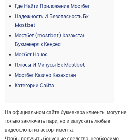
Где Найти Приложение Мостбет
Надежность И Безопасность Бк
Mostbet
Мостбет (mostbet) Казақстан
Букмекерлік Кеңсесі
Мосбет На Ios
Плюсы И Минусы Бк Mostbet
Мостбет Казино Казахстан
Категории Сайта
На официальном сайте букмекера клиенты могут не
только заключать пари, но и запускать любые
видеослоты из ассортимента.
Чтобы получить бонусные средства, необходимо