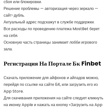
сбоя или блокировки.
Решение проблемы — авторизация через зеркало —
сайт-дубль.
Актуальный адрес подскажут в службе поддержки.
Все расходы по проведению платежа MostBet берет
на себя.
Основную часть страницы занимает лобби игрового
зала.
Регистрация На Портале Бк Finbet
Скачать приложение для айфонов и айпадов можно,
перейдя по ссылке на сайте БК, или загрузить его из
App Store.
Для скачивания приложения на сайте следует кликнуть
на иконку Apple и нажать на кнопку «Загрузить на App