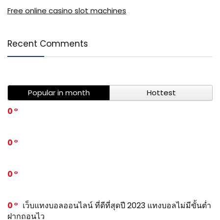
Free online casino slot machines
Recent Comments
Popular in month
Hottest
0
0
0
0
เว็บแทงบอลออนไลน์ ที่ดีที่สุดปี 2023 แทงบอลไม่มีขั้นต่ำ
ฝากถอนไว