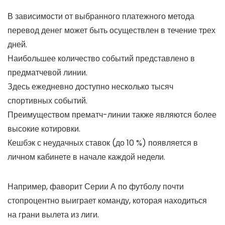
В зависимости от выбранного платежного метода
перевод денег может быть осуществлен в течение трех
дней.
Наибольшее количество событий представлено в
предматчевой линии.
Здесь ежедневно доступно несколько тысяч
спортивных событий.
Преимуществом прематч-линии также являются более
высокие котировки.
Кешбэк с неудачных ставок (до 10 %) появляется в
личном кабинете в начале каждой недели.
Например, фаворит Серии А по футболу почти
стопроцентно выиграет команду, которая находиться
на грани вылета из лиги.