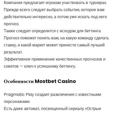
Компания предлагает игрокам участвовать в турнирах.
Прежде всего следует выбрать событие, которое вам
действительно интересно, а потом уже искать под него
прогноз.
Также следует определится с исходом для беттинга.
Прогноз поможет понять вам, на какую команду сделать
ставку, и какой маркет может принести самый лучший
результат.
Эффективное применение качественных прогнозов и
советов — ключ к успешному беттингу.
Особенности Mostbet Casino
Pragmatic Play создает развлечения с известными
персонажами.
Есть даже автомат, посвященный сериалу «Острые