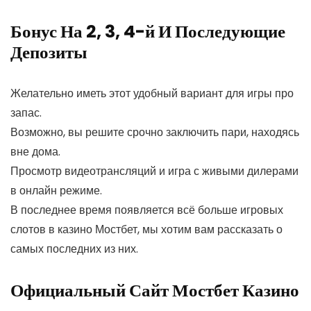
Бонус На 2, 3, 4-й И Последующие
Депозиты
Желательно иметь этот удобный вариант для игры про
запас.
Возможно, вы решите срочно заключить пари, находясь
вне дома.
Просмотр видеотрансляций и игра с живыми дилерами
в онлайн режиме.
В последнее время появляется всё больше игровых
слотов в казино Мостбет, мы хотим вам рассказать о
самых последних из них.
Официальный Сайт Мостбет Казино