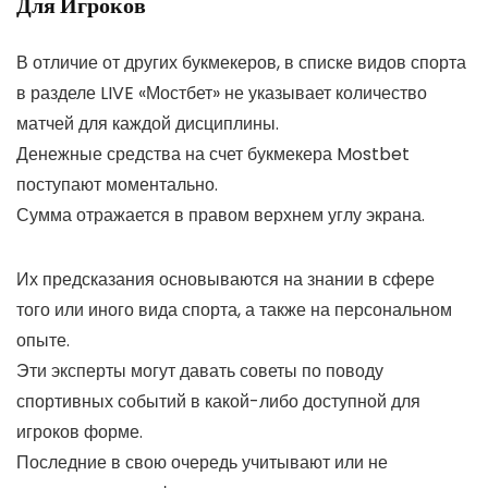
Для Игроков
В отличие от других букмекеров, в списке видов спорта
в разделе LIVE «Мостбет» не указывает количество
матчей для каждой дисциплины.
Денежные средства на счет букмекера Mostbet
поступают моментально.
Сумма отражается в правом верхнем углу экрана.
Их предсказания основываются на знании в сфере
того или иного вида спорта, а также на персональном
опыте.
Эти эксперты могут давать советы по поводу
спортивных событий в какой-либо доступной для
игроков форме.
Последние в свою очередь учитывают или не