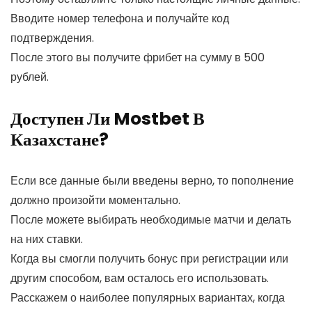
Вводите номер телефона и получайте код
подтверждения.
После этого вы получите фрибет на сумму в 500
рублей.
Доступен Ли Mostbet В
Казахстане?
Если все данные были введены верно, то пополнение
должно произойти моментально.
После можете выбирать необходимые матчи и делать
на них ставки.
Когда вы смогли получить бонус при регистрации или
другим способом, вам осталось его использовать.
Расскажем о наиболее популярных вариантах, когда