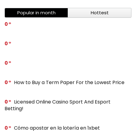
Popular in month
Hottest
0
0
0
0
How to Buy a Term Paper For the Lowest Price
0
Licensed Online Casino Sport And Esport
Betting!
0
Cómo apostar en la lotería en 1xbet