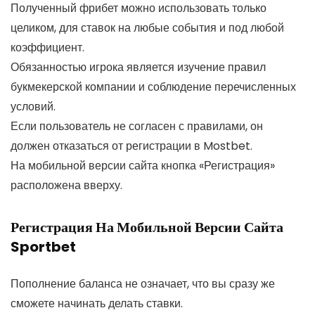
Полученный фрибет можно использовать только
целиком, для ставок на любые события и под любой
коэффициент.
Обязанностью игрока является изучение правил
букмекерской компании и соблюдение перечисленных
условий.
Если пользователь не согласен с правилами, он
должен отказаться от регистрации в Mostbet.
На мобильной версии сайта кнопка «Регистрация»
расположена вверху.
Регистрация На Мобильной Версии Сайта
Sportbet
Пополнение баланса не означает, что вы сразу же
сможете начинать делать ставки.