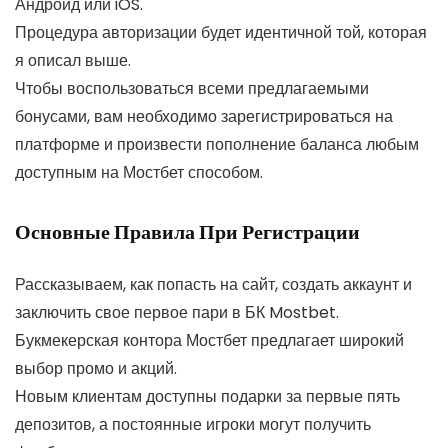
Андроид или iOS.
Процедура авторизации будет идентичной той, которая
я описал выше.
Чтобы воспользоваться всеми предлагаемыми
бонусами, вам необходимо зарегистрироваться на
платформе и произвести пополнение баланса любым
доступным на Мостбет способом.
Основные Правила При Регистрации
Рассказываем, как попасть на сайт, создать аккаунт и
заключить свое первое пари в БК Mostbet.
Букмекерская контора Мостбет предлагает широкий
выбор промо и акций.
Новым клиентам доступны подарки за первые пять
депозитов, а постоянные игроки могут получить