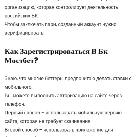
организацию, которая контролирует деятельность
российских БК.
Чтобы заключать пари, созданный аккаунт нужно
верифицировать.
Как Зарегистрироваться В Бк
Мостбет?
Знаю, что многие беттеры предпочитаю делать ставки с
мобильного.
Вы можете выполнить авторизацию на сайте через
телефон.
Первый способ – использовать мобильную версию
сайта, которая не требует скачивания.
Второй способ – использовать приложение для