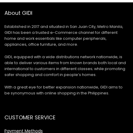
About GIDI
Established in 2017 and situated in San Juan City, Metro Manila,
GIDI has been a trusted e-Commerce channel for different
home and work essentials like computer peripherals,
appliances, office furniture, and more.
GIDI, equipped with a wide distributions network nationwide, is
able to deliver various items from known brands both local and
international to customers in different classes; while promoting
safer shopping and comfort in people’s homes.
With a great eye for better expansion nationwide, GIDI aims to
be synonymous with online shopping in the Philippines.
CUSTOMER SERVICE
Payment Methods