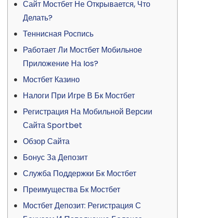
Сайт Мостбет Не Открывается, Что
Делать?
Теннисная Роспись
Работает Ли Мостбет Мобильное
Приложение На Ios?
Мостбет Казино
Налоги При Игре В Бк Мостбет
Регистрация На Мобильной Версии
Сайта Sportbet
Обзор Сайта
Бонус За Депозит
Служба Поддержки Бк Мостбет
Преимущества Бк Мостбет
Мостбет Депозит: Регистрация С