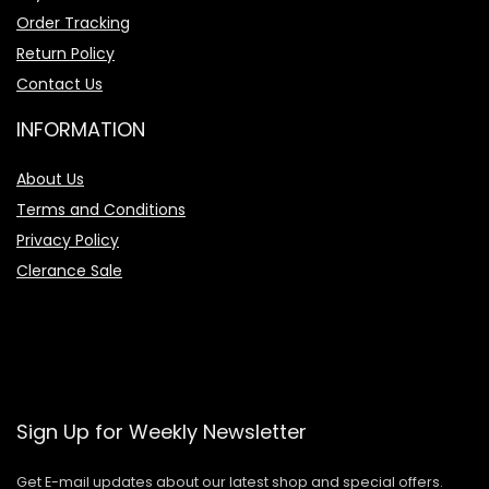
Order Tracking
Return Policy
Contact Us
INFORMATION
About Us
Terms and Conditions
Privacy Policy
Clerance Sale
Sign Up for Weekly Newsletter
Get E-mail updates about our latest shop and special offers.