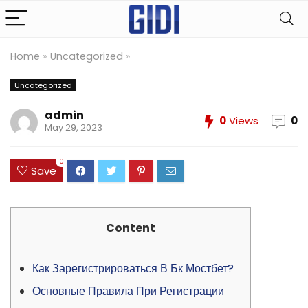
Home
»
Uncategorized
»
Uncategorized
admin
0
Views
0
May 29, 2023
0
Save
Content
Как Зарегистрироваться В Бк Мостбет?
Основные Правила При Регистрации