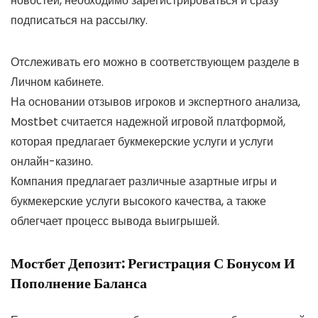
новостей, необходимо зарегистрироваться и сразу
подписаться на рассылку.
Отслеживать его можно в соответствующем разделе в
Личном кабинете.
На основании отзывов игроков и экспертного анализа,
Mostbet считается надежной игровой платформой,
которая предлагает букмекерские услуги и услуги
онлайн-казино.
Компания предлагает различные азартные игры и
букмекерские услуги высокого качества, а также
облегчает процесс вывода выигрышей.
Мостбет Депозит: Регистрация С Бонусом И
Пополнение Баланса