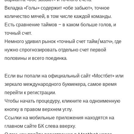
Вкладка «Голы» содержит «обе забьют», точное
количество мячей, в том числе каждой команды.
Есть сравнение таймов – в каком больше голов, и
точный счет.
Немного удивил рынок «точный счет тайм/матч», где
нужно спрогнозировать отдельно счет первой
половины и всего поединка.
Если вы попали на официальный сайт «Мостбет» или
зеркало международного букмекера, самое время
перейти к регистрации.
Чтобы начать процедуру, кликните на одноименную
кнопку в правом верхнем углу.
Ссылки на мобильные приложения находятся на
главном сайте БК слева вверху.