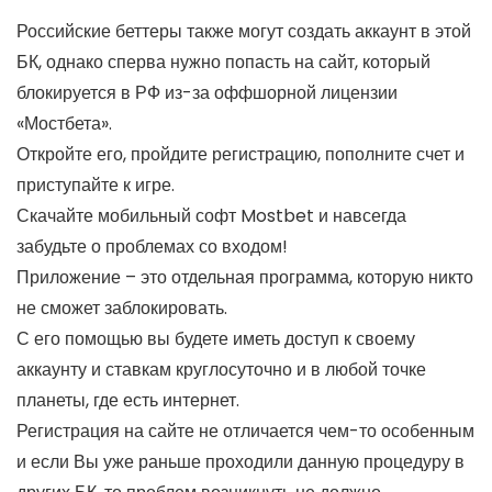
Российские беттеры также могут создать аккаунт в этой
БК, однако сперва нужно попасть на сайт, который
блокируется в РФ из-за оффшорной лицензии
«Мостбета».
Откройте его, пройдите регистрацию, пополните счет и
приступайте к игре.
Скачайте мобильный софт Mostbet и навсегда
забудьте о проблемах со входом!
Приложение – это отдельная программа, которую никто
не сможет заблокировать.
С его помощью вы будете иметь доступ к своему
аккаунту и ставкам круглосуточно и в любой точке
планеты, где есть интернет.
Регистрация на сайте не отличается чем-то особенным
и если Вы уже раньше проходили данную процедуру в