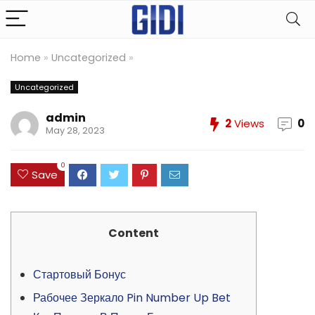
Home
»
Uncategorized
»
Uncategorized
admin
2
Views
0
May 28, 2023
0
Save
Content
Стартовый Бонус
Рабочее Зеркало Pin Number Up Bet