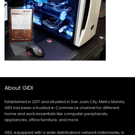
About GIDI
Established in 2017 and situated in San Juan City, Metro Manila,
GIDI has been a trusted e-Commerce channel for different
home and work essentials like computer peripherals,
appliances, office furniture, and more.
GIDI, equipped with a wide distributions network nationwide, is