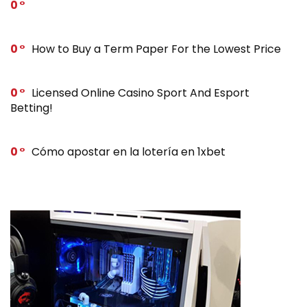
0
0
How to Buy a Term Paper For the Lowest Price
0
Licensed Online Casino Sport And Esport
Betting!
0
Cómo apostar en la lotería en 1xbet