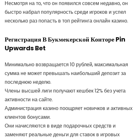
Несмотря на то, что он появился совсем недавно, он
быстро набрал популярность среди игроков и успел
несколько раз попасть в топ рейтинга онлайн казино.
Регистрация В Букмекерской Конторе Pin
Upwards Bet
Минимально возвращается 10 рублей, максимальная
сумма не может превышать наибольший депозит за
последнюю неделю.
Члены высшей лиги получают кешбек 12% без учета
активности на сайте.
Администрация казино поощряет новичков и активных
клиентов бонусами.
Они начисляются в виде подарочных средств и
заменяют реальные деньги для ставок в игровых