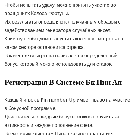
Чтобы испытать удачу, можно принять участие во
вращениях Колеса Фортуны.
Их результаты определяются случайным образом с
задействованием генератора случайных чисел.
Клиенту необходимо запустить колесо и смотреть, на
каком секторе остановится стрелка.
В качестве выигрыша начисляется определенный
бонус, который можно использовать для ставок.
Регистрация В Системе Бк Пин Ап
Каждый игрок в Pin number Up имеет право на участие
в бонусной программе.
Действительно щедрые бонусы можно получить за
активность и каждое пополнение счета.
Всем своим клиентам Пинап казино гарантирует