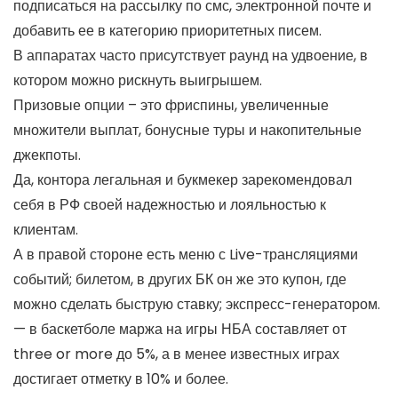
подписаться на рассылку по смс, электронной почте и
добавить ее в категорию приоритетных писем.
В аппаратах часто присутствует раунд на удвоение, в
котором можно рискнуть выигрышем.
Призовые опции – это фриспины, увеличенные
множители выплат, бонусные туры и накопительные
джекпоты.
Да, контора легальная и букмекер зарекомендовал
себя в РФ своей надежностью и лояльностью к
клиентам.
А в правой стороне есть меню с Live-трансляциями
событий; билетом, в других БК он же это купон, где
можно сделать быструю ставку; экспресс-генератором.
— в баскетболе маржа на игры НБА составляет от
three or more до 5%, а в менее известных играх
достигает отметку в 10% и более.