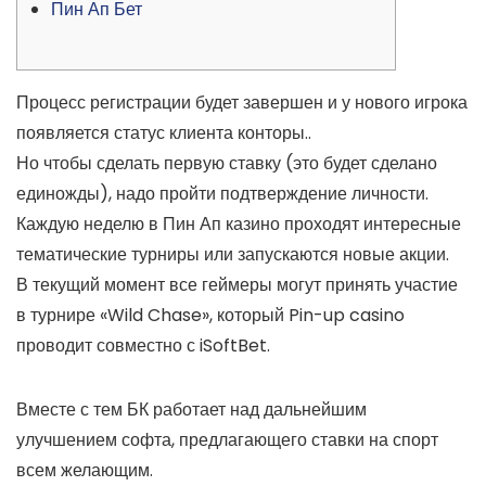
Пин Ап Бет
Процесс регистрации будет завершен и у нового игрока
появляется статус клиента конторы..
Но чтобы сделать первую ставку (это будет сделано
единожды), надо пройти подтверждение личности.
Каждую неделю в Пин Ап казино проходят интересные
тематические турниры или запускаются новые акции.
В текущий момент все геймеры могут принять участие
в турнире «Wild Chase», который Pin-up casino
проводит совместно с iSoftBet.
Вместе с тем БК работает над дальнейшим
улучшением софта, предлагающего ставки на спорт
всем желающим.