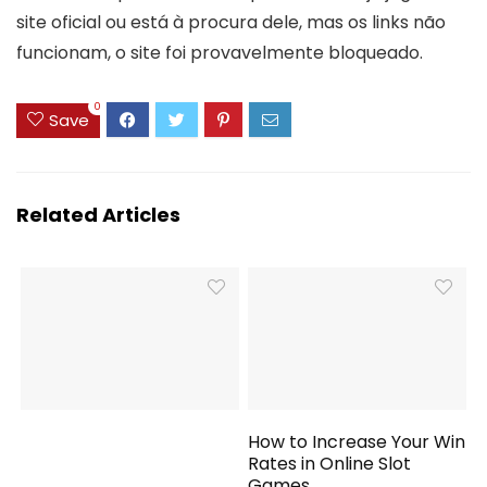
site oficial ou está à procura dele, mas os links não
funcionam, o site foi provavelmente bloqueado.
0
Save
Related Articles
How to Increase Your Win
Rates in Online Slot
Games