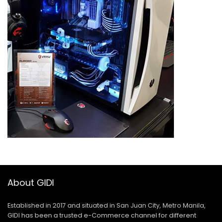
About GIDI
Established in 2017 and situated in San Juan City, Metro Manila,
GIDI has been a trusted e-Commerce channel for different