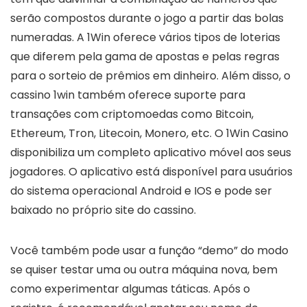
serão compostos durante o jogo a partir das bolas
numeradas. A 1Win oferece vários tipos de loterias
que diferem pela gama de apostas e pelas regras
para o sorteio de prêmios em dinheiro. Além disso, o
cassino 1win também oferece suporte para
transações com criptomoedas como Bitcoin,
Ethereum, Tron, Litecoin, Monero, etc. O 1Win Casino
disponibiliza um completo aplicativo móvel aos seus
jogadores. O aplicativo está disponível para usuários
do sistema operacional Android e IOS e pode ser
baixado no próprio site do cassino.
Você também pode usar a função “demo” do modo
se quiser testar uma ou outra máquina nova, bem
como experimentar algumas táticas. Após o