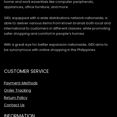
home and work essentials like computer peripherals,
appliances, office furniture, and more.
GIDI, equipped with a wide distributions network nationwide, is
able to deliver various items from known brands both local and
international to customers in different classes; while promoting
safer shopping and comfort in people’s homes.
With a great eye for better expansion nationwide, GIDI aims to
be synonymous with online shopping in the Philippines.
CUSTOMER SERVICE
Payment Methods
Order Tracking
Return Policy
Contact Us
INFORMATION