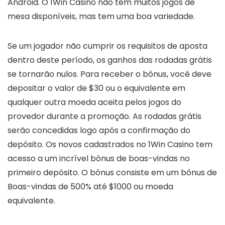
Android. O 1Win Casino não tem muitos jogos de
mesa disponíveis, mas tem uma boa variedade.
Se um jogador não cumprir os requisitos de aposta
dentro deste período, os ganhos das rodadas grátis
se tornarão nulos. Para receber o bônus, você deve
depositar o valor de $30 ou o equivalente em
qualquer outra moeda aceita pelos jogos do
provedor durante a promoção. As rodadas grátis
serão concedidas logo após a confirmação do
depósito. Os novos cadastrados no 1Win Casino tem
acesso a um incrível bônus de boas-vindas no
primeiro depósito. O bônus consiste em um bônus de
Boas-vindas de 500% até $1000 ou moeda
equivalente.