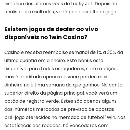
histórico dos últimos voos do Lucky Jet. Depois de
analisar os resultados, você pode escolher a jogo.
Existem jogos de dealer ao vivo
disponíveis no 1win Casino?
Casino e receba reembolso semanal de 1% a 30% da
última quantia em dinheiro. Este bônus está
disponível para todos os jogadores, sem exceção,
mas é creditado apenas se você perdeu mais
dinheiro na última semana do que ganhou. No canto
superior direito da página principal, você verá um
botão de registro verde. Estes são apenas alguns
dos inúmeros mercados de previsão de apostas
pré-jogo oferecidos no mercado de futebol 1Win. Nas
estatísticas das rodadas, há vencedores com