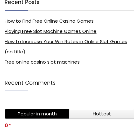
Recent Posts
How to Find Free Online Casino Games
Playing Free Slot Machine Games Online
How to Increase Your Win Rates in Online Slot Games
(no title)
Free online casino slot machines
Recent Comments
Popular in month
Hottest
0