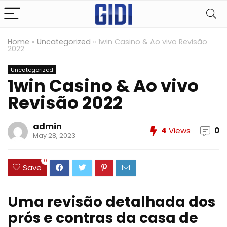
Home
»
Uncategorized
»
1win Casino & Ao vivo Revisão
2022
Uncategorized
1win Casino & Ao vivo
Revisão 2022
admin
4
Views
0
May 28, 2023
0
Save
Uma revisão detalhada dos
prós e contras da casa de