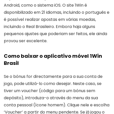
Android, como o sistema iOS. O site 1Win é
disponibilizado em 21 idiomas, incluindo o português e
é possível realizar apostas em várias moedas,
incluindo o Real Brasileiro. Embora haja alguns
pequenos ajustes que poderiam ser feitos, ele ainda
provou ser excelente.
Como baixar o aplicativo móvel 1Win
Brasil
Se o bónus for directamente para a sua conta de
jogo, pode utilizá-lo como desejar. Neste caso, se
tiver um voucher (código para um bónus sem
depósito), introduza-o através do menu da sua
conta pessoal (ícone homem). Clique nele e escolha
‘Voucher’ a partir do menu pendente. Se já jogou o