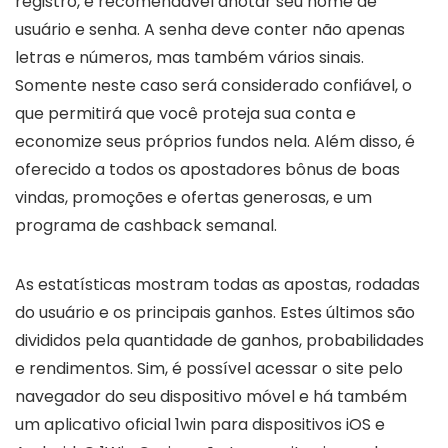
registro, é recomendável anotar seu nome de
usuário e senha. A senha deve conter não apenas
letras e números, mas também vários sinais.
Somente neste caso será considerado confiável, o
que permitirá que você proteja sua conta e
economize seus próprios fundos nela. Além disso, é
oferecido a todos os apostadores bônus de boas
vindas, promoções e ofertas generosas, e um
programa de cashback semanal.
As estatísticas mostram todas as apostas, rodadas
do usuário e os principais ganhos. Estes últimos são
divididos pela quantidade de ganhos, probabilidades
e rendimentos. Sim, é possível acessar o site pelo
navegador do seu dispositivo móvel e há também
um aplicativo oficial 1win para dispositivos iOS e