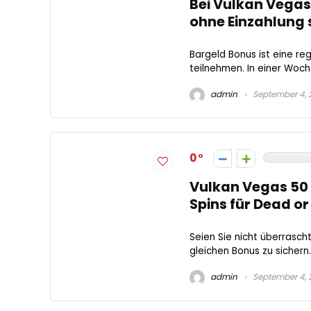
Bei Vulkan Vegas
ohne Einzahlung 
Bargeld Bonus ist eine r
teilnehmen. In einer Woch
admin
September 4, 
0
Vulkan Vegas 50 F
Spins für Dead or
Seien Sie nicht überrasch
gleichen Bonus zu sichern
admin
September 4, 