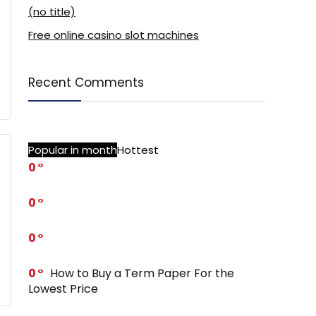
(no title)
Free online casino slot machines
Recent Comments
Popular in month
Hottest
0
0
0
0
How to Buy a Term Paper For the
Lowest Price